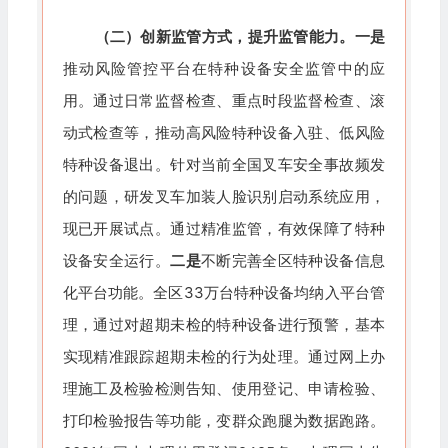
（二）创新监管方式，提升监管能力。
一是
推动风险管控平台在特种设备安全监管中的应
用。通过日常监督检查、重点时段监督检查、滚
动式检查等，推动高风险特种设备入驻、低风险
特种设备退出。针对当前全国叉车安全事故频发
的问题，研发叉车加装人脸识别启动系统应用，
现已开展试点。通过精准监管，有效保障了特种
设备安全运行。
二是
不断完善全区特种设备信息
化平台功能。全区33万台特种设备均纳入平台管
理，通过对超期未检的特种设备进行预警，基本
实现精准跟踪超期未检的行为处理。通过网上办
理施工及检验检测告知、使用登记、申请检验、
打印检验报告等功能，变群众跑腿为数据跑路。