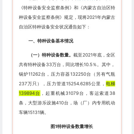
《特种设备安全监察条例》和《内蒙古自治区特
种设备安全监察条例》规定，现将2021年内蒙古
自治区特种设备安全状况通告如下：
一、特种设备基本情况
（一）特种设备数量。
截至2021年底，全区
共有特种设备33万台，同比增长10.5％。其中，
锅炉11262台，压力容器132250台（另有气瓶
237万只），压力管道15254.6285公里，
电梯
139894台
，起重机械31079台，客运索道38
条，大型游乐设施410台，场（厂）内专用机动
车辆15131辆。
图1特种设备数量增长