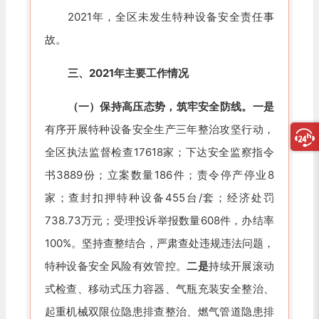
2021年，全区未发生特种设备安全责任事
故。
三、2021年主要工作情况
（一）保持高压态势，筑牢安全防线。
一是
有序开展特种设备安全生产三年整治攻坚行动，
全区执法监督检查17618家；下达安全监察指令
书3889份；立案数量186件；责令停产停业8
家；查封扣押特种设备455台/套；经济处罚
738.73万元；受理投诉举报数量608件，办结率
100%。坚持查整结合，严肃查处违规违法问题，
特种设备安全风险有效管控。
二是
持续开展滚动
式检查、移动式压力容器、气瓶充装安全整治、
起重机械双限位隐患排查整治、燃气管道隐患排