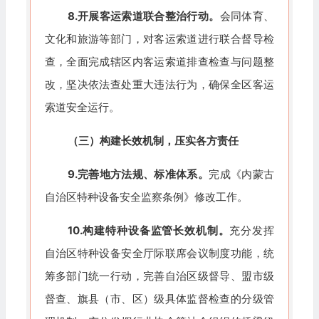
8.开展客运索道联合整治行动。
会同体育、
文化和旅游等部门，对客运索道进行联合督导检
查，全面完成辖区内客运索道排查检查与问题整
改，坚决依法查处重大违法行为，确保全区客运
索道安全运行。
（三）构建长效机制，压实各方责任
9.完善地方法规、标准体系。
完成《内蒙古
自治区特种设备安全监察条例》修改工作。
10.构建特种设备监管长效机制。
充分发挥
自治区特种设备安全厅际联席会议制度功能，统
筹多部门统一行动，完善自治区级督导、盟市级
督查、旗县（市、区）级具体监督检查的分级管