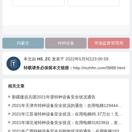
内蒙古
特种设备
市场监督管理局
本文由
HS_ZC
发表于 2022年5月9日23:00:59
转载请务必保留本文链接：
http://mzhfm.com/9888.html
相关文章
新疆建设兵团2021年度特种设备安全状况通告
2021年天津市特种设备安全状况的通告：在用电梯129444台，全年电梯事故2起、重伤1人
2021年江苏省特种设备安全状况：在用电梯85.37万台！无电梯事故！电梯持证人员达153399名
2021年湖北省特种设备安全状况：在用电梯318238台，发生事故6起，死亡5人…..
2021年广西特种设备安全与能效状况的通告：在用电梯183647台，罚款1673.8万元