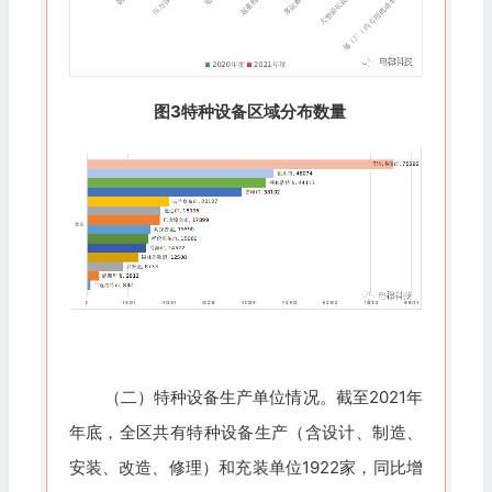
图3特种设备区域分布数量
（二）特种设备生产单位情况。截至2021年
年底，全区共有特种设备生产（含设计、制造、
安装、改造、修理）和充装单位1922家，同比增