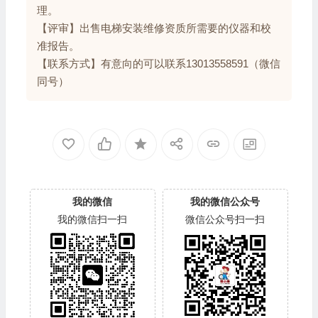
理。
【评审】出售电梯安装维修资质所需要的仪器和校
准报告。
【联系方式】有意向的可以联系13013558591（微信
同号）
我的微信
我的微信公众号
我的微信扫一扫
微信公众号扫一扫