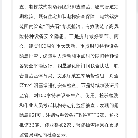
查、电梯鼓式制动器隐患排查整治、燃气管道定
期检验、既有住宅加装电梯安全保障、电站锅炉
范围内管道“回头看”专项整治，有效防范了高风
险特种设备安全隐患。
三是
提前做好春节、两
会、建党100周年重大活动、重点时段特种设备
隐患排查，保障重大活动和重点时段期间特种设
备安全平稳运行。
四是
强化部门间联合执法，联
合自治区体育局、文旅厅成立专项督检组，对全
区12个滑雪场进行安全检查。
五是
持续加强证后
监管。对100家特种设备生产、使用、检验检测
和作业人员考试机构等进行监督抽查，发现问题
隐患951项，注销特种设备行政许可证3家、通报
批评33家、停业整顿2家，监督抽查结果在市场
监管局网站向社会公示。