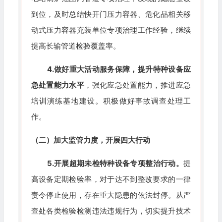
到位，及时总结快开门压力容器、危化品相关移
动式压力容器充装单位专项治理工作经验，继续
提高长输管道检验覆盖率。
4.做好重大
活动服务保障，提升特种设备应
急处置能力水平
，强化应急处置能力，推进应急
培训演练基地建设。积极做好事故调查处理工
作。
（二）加大监管力度，开展四大行动
5.开展超期未检特种设备专项整治行动。
提
高设备定期检验率，对于达不到整改要求的一律
责令停止使用，存在重大隐患的依法封停。从严
查处各类检验检测违法违规行为，切实提升技术