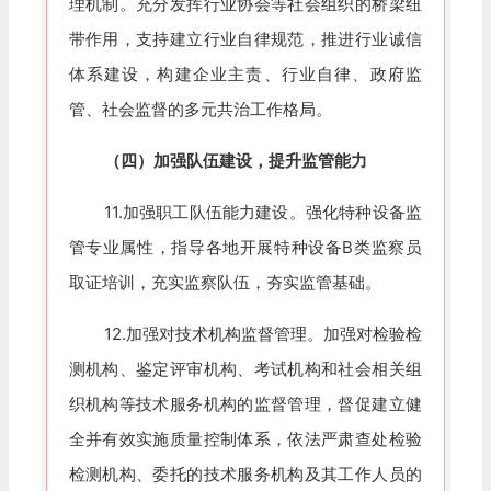
理机制。充分发挥行业协会等社会组织的桥梁纽
带作用，支持建立行业自律规范，推进行业诚信
体系建设，构建企业主责、行业自律、政府监
管、社会监督的多元共治工作格局。
（四）加强队伍建设，提升监管能力
11.加强职工队伍能力建设。强化特种设备监
管专业属性，指导各地开展特种设备B类监察员
取证培训，充实监察队伍，夯实监管基础。
12.加强对技术机构监督管理。加强对检验检
测机构、鉴定评审机构、考试机构和社会相关组
织机构等技术服务机构的监督管理，督促建立健
全并有效实施质量控制体系，依法严肃查处检验
检测机构、委托的技术服务机构及其工作人员的