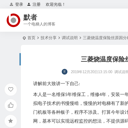
登录
注册
欢迎光临！
默者
一个电梯人的博客
首页
技术分享
调试说明
三菱烧温度保险丝原因分析
三菱烧温度保险丝
2019年12月20日13:15:00
调试说
讲解前大致讲一下自己
:
本人是一名维保
年维保工，维修
年，安装一
5
4
拟电子技术的书慢慢啃，慢慢的对电梯有了
新
门机板等各种板子，程序不涉及。打算今年设
网，基本可以实现远程监控的想法，不提供源