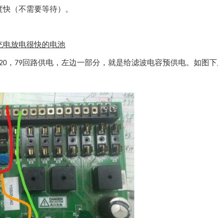
度快（不需要等待）。
充电放电很快的电池
，
回路供电，
左边
一部分，就是给滤波电容预供电。如图
下
20
79