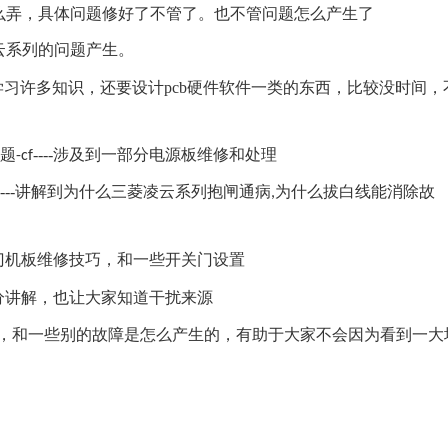
么弄，具体问题修好了不管了。也不管问题怎么产生了
云系列的问题产生
。
学习许多知识，还要设计
pcb
硬件软件一类的东西，比较没时间，
题
----
涉及到一部分电源板维修和处理
-cf
---
讲解到为什么三菱凌云系列抱闸通病
为什么拔白线能消除故
,
门机板维修技巧，和一些开关门设置
分讲解
，也让大家知道干扰来源
，和一些别的故障是怎么产生的，有助于大家不会因为看到一大