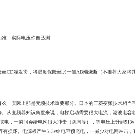
为准，实际电压你自己测
险丝
CD
端
发烫，将温度保险丝另一侧
AB
端
烧断（不推荐大家将
：
容么，
实际上那是变频技术重要部分
。
日本的
三菱变频技术相当
修。从
变频器知识角度来说，电梯启动需要很大电流，
滤波电容
取电
，一瞬间会给电网很大冲击（跳闸等），等电压上升到
13
5
v
容有损坏。
电源板产生
513v
给电容
预充电，一减少对电网冲击，