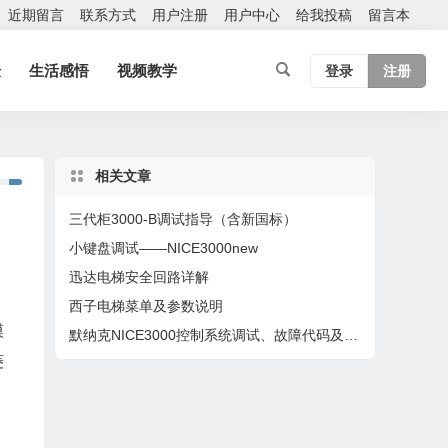
近期留言
联系方式
用户注册
用户中心
给我投稿
留言本
验
生活感悟
视频教学
登录
注册
相关文章
三代柜3000-B调试指导（含新国标）
小键盘调试——NICE3000new
迅达电梯安全回路详解
西子电梯菜单及参数说明
模
默纳克NICE3000控制系统调试、故障代码及详细处理方法
菱