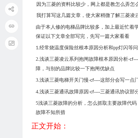
因为三菱的资料比较少，网上都是教怎么弄怎
我打算写这几篇文章，使大家稍微了解
三菱凌
由于本人修的电梯品牌比较多，加上最近忙着
保证以下文章全部写完，先写一篇大家看看
经常烧温度保险丝
根本原因
分析
和
pp
灯闪等问
1.
2
浅谈三菱凌云系列抱闸故障
根本
原因分析
---
.
-cf
障，与别的品牌比较一下抱闸优缺点
3
浅谈三菱电梯开关门慢
----
这部分会写一点
.
-cf
4
浅谈三菱通讯故障原因
----
三菱通讯协议部
.
-cf
5
浅谈三菱故障的分析，怎么抓取主要故障代码
故障不知所措
正文开始：