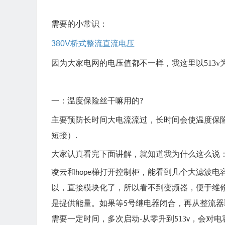
需要的小常识：
380V
桥式整流
直流电压
因为大家电网的电压值都不一样，我这里以
513v
一：
温度保险丝干嘛用的
?
主要
预防长时间大电流流过，长时间会使温度保
短接）
.
大家认真看完下面讲解，就知道我为什么这么说
凌云和
梯
打开控制柜，
能看到几个大滤波电
hope
以，直接模块化了，所以看不到变频器
，便于维
是提供能量。
如果等
号继电器闭合
，再从整流器
5
需要一定时间，多次启动
从零升到
13
，
会
对电
-
5
v