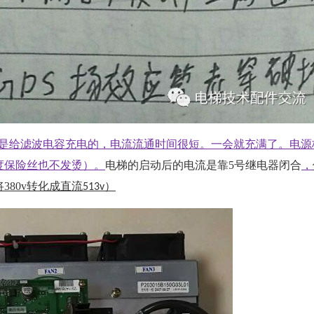
是给滤波电容充电的，电流流通时间很短。一会就充满了。电源
度保险丝也不发烫）。
电梯的启动后的电流是靠
5
号继电器闭合
，
将
380v
转化成直流
）
513v