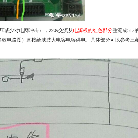
压减少对电网冲击），
交流从
电源板的红色部分
整流成
513
220v
等效电路图）直接给滤波大电容电容供电。具体部分可以参考三