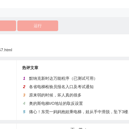
运行
57.html
热评文章
1
默纳克新时达万能程序（已测试可用）
2
各省电梯检验员报名入口及考试通知
3
原来弱的时候，坏人真的很多
4
奥的斯电梯I/O地址的取反设置
5
痛心！东莞一妈妈抱娃乘电梯，娃从手中滑脱，坠下3楼身亡