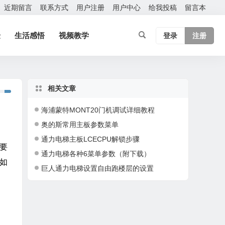
近期留言
联系方式
用户注册
用户中心
给我投稿
留言本
验
生活感悟
视频教学
登录
注册
相关文章
海浦蒙特MONT20门机调试详细教程
奥的斯常用主板参数菜单
通力电梯主板LCECPU解锁步骤
要
通力电梯各种6菜单参数（附下载）
如
巨人通力电梯设置自由跑楼层的设置