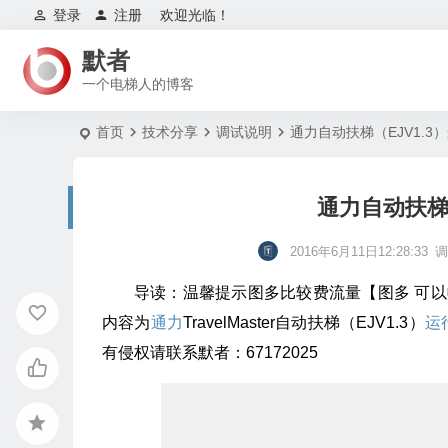
登录
注册
欢迎光临！
默者
一个电梯人的博客
首页
技术分享
调试说明
通力自动扶梯（EJV1.3
通力自动扶梯
2016年6月11日12:28:33
导读：温馨提示图多比较费流量【图多 可
内容为
通力
TravelMaster自动扶梯（EJV1.3）
运
有侵权请联系默者：67172025