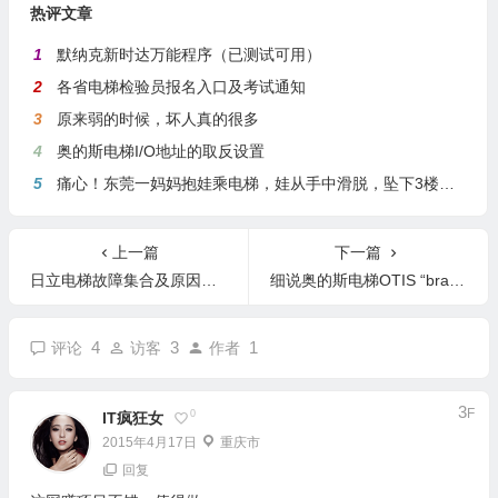
热评文章
1
默纳克新时达万能程序（已测试可用）
2
各省电梯检验员报名入口及考试通知
3
原来弱的时候，坏人真的很多
4
奥的斯电梯I/O地址的取反设置
5
痛心！东莞一妈妈抱娃乘电梯，娃从手中滑脱，坠下3楼身亡
上一篇
下一篇
日立电梯故障集合及原因分析
细说奥的斯电梯OTIS “brake timeout”故障 抱闸回路的问题
4
3
1
评论
访客
作者
3
F
0
IT疯狂女
2015年4月17日
重庆市
回复