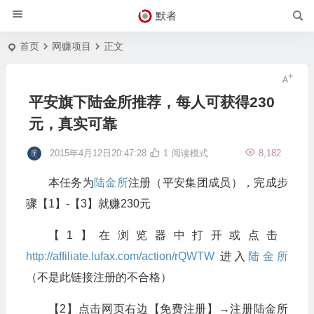
默者
首页
网赚项目
正文
平安旗下陆金所推荐，每人可获得230
元，真实可靠
2015年4月12日20:47:28
1
阅读模式
8,182
本任务为
陆金所
注册（平安集团成员），完成步
骤【1】-【3】就赚230元
【1】在浏览器中打开或点击
http://affiliate.lufax.com/action/rQWTW
进入
陆金所
（不是此链接注册的不合格）
【2】点击网页右边【免费注册】→注册陆金所