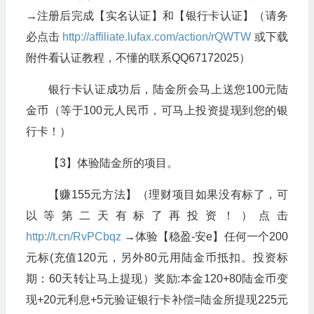
→注册后完成【实名认证】和【银行卡认证】
（请务
必点击
http://affiliate.lufax.com/action/rQWTW
或下载
附件看认证教程，不懂的联系QQ67172025）
银行卡认证成功后，陆金所会马上送您100元陆
金币（等于100元人民币，可马上投资提现到您的银
行卡！）
【3】体验陆金所的项目。
【赚155元方法】（理财项目如果没有标了，可
以等第二天有标了再投资！）
点击
http://t.cn/RvPCbqz
→体验【稳盈-安e】任何一个200
元标(充值120元，另外80元用陆金币抵扣。投资标
期：60天转让马上提现）
奖励:本金120+80陆金币变
现+20元利息+5元验证银行卡补偿=陆金所提现225元