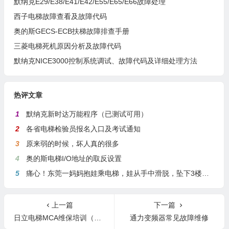
默纳克E29/E38/E41/E42/E55/E65/E66故障处理
西子电梯故障查看及故障代码
奥的斯GECS-ECB扶梯故障排查手册
三菱电梯死机原因分析及故障代码
默纳克NICE3000控制系统调试、故障代码及详细处理方法
热评文章
1
默纳克新时达万能程序（已测试可用）
2
各省电梯检验员报名入口及考试通知
3
原来弱的时候，坏人真的很多
4
奥的斯电梯I/O地址的取反设置
5
痛心！东莞一妈妈抱娃乘电梯，娃从手中滑脱，坠下3楼身亡
上一篇
下一篇
日立电梯MCA维保培训（图文讲解）
通力变频器常见故障维修