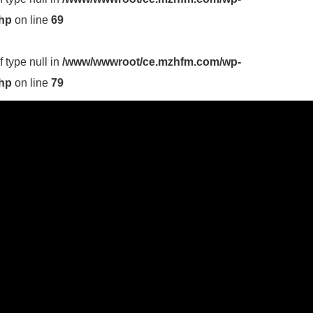
php
on line
69
f type null in
/www/wwwroot/ce.mzhfm.com/wp-
php
on line
79