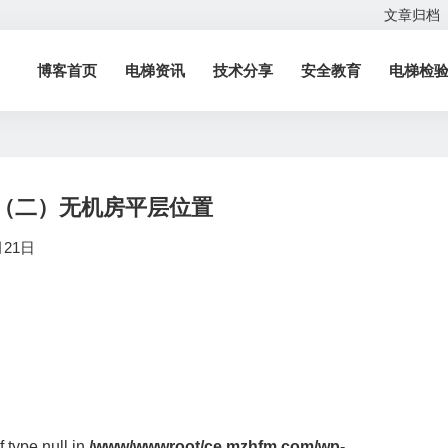
文章归档
博客首页
电梯资讯
技术分享
安全教育
电梯检
（二）无机房平层位置
月21日
f type null in
/www/wwwroot/ce.mzhfm.com/wp-