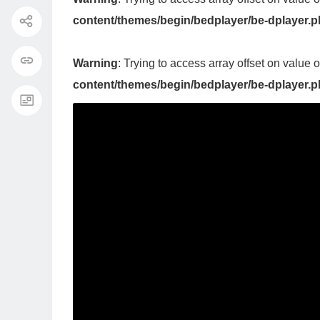
content/themes/begin/bedplayer/be-dplayer.
Warning
: Trying to access array offset on value o
content/themes/begin/bedplayer/be-dplayer.