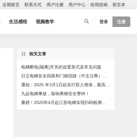
近期留言
联系方式
用户注册
用户中心
给我投稿
留言本
验
生活感悟
视频教学
登录
注册
相关文章
电梯断电(隔离)开关的设置形式及常见问题
日立电梯安全回路和门锁回路（中文注释）型号：HCA
通知：2025 年3月1日起实行双人维保，最高保养60台，4月1日起扫码保养
九起电梯事故，敲响乘梯安全警钟！
重磅！2025年4月起江苏电梯实现扫码检测，检验员在2个设区市检测或者月超80台将成重点关照对象