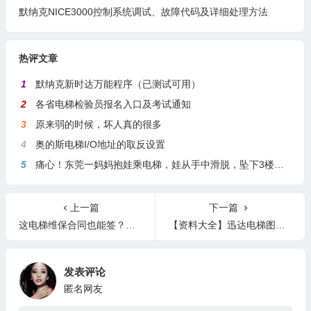
默纳克NICE3000控制系统调试、故障代码及详细处理方法
热评文章
1
默纳克新时达万能程序（已测试可用）
2
各省电梯检验员报名入口及考试通知
3
原来弱的时候，坏人真的很多
4
奥的斯电梯I/O地址的取反设置
5
痛心！东莞一妈妈抱娃乘电梯，娃从手中滑脱，坠下3楼身亡
上一篇
下一篇
这电梯维保合同也能签？真是人才！
【资料大全】迅达电梯图纸调试资料维修资料免费送
发表评论
匿名网友