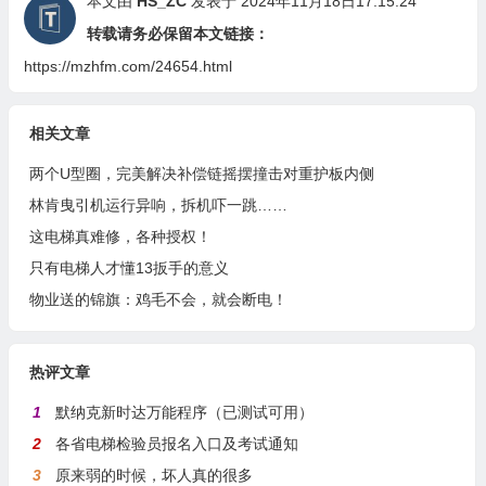
本文由
HS_ZC
发表于 2024年11月18日17:15:24
转载请务必保留本文链接：
https://mzhfm.com/24654.html
相关文章
两个U型圈，完美解决补偿链摇摆撞击对重护板内侧
林肯曳引机运行异响，拆机吓一跳……
这电梯真难修，各种授权！
只有电梯人才懂13扳手的意义
物业送的锦旗：鸡毛不会，就会断电！
热评文章
1
默纳克新时达万能程序（已测试可用）
2
各省电梯检验员报名入口及考试通知
3
原来弱的时候，坏人真的很多