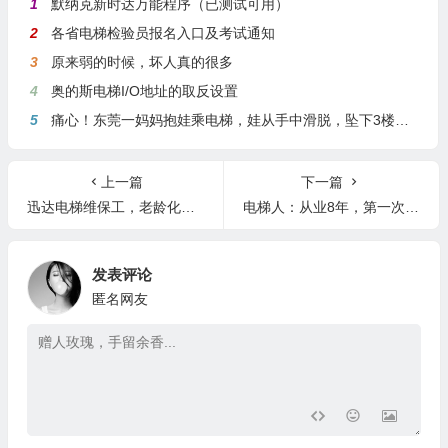
1
默纳克新时达万能程序（已测试可用）
2
各省电梯检验员报名入口及考试通知
3
原来弱的时候，坏人真的很多
4
奥的斯电梯I/O地址的取反设置
5
痛心！东莞一妈妈抱娃乘电梯，娃从手中滑脱，坠下3楼身亡
上一篇
下一篇
迅达电梯维保工，老龄化严重啊！
电梯人：从业8年，第一次碰到！
发表评论
匿名网友