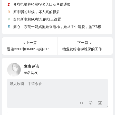
2
各省电梯检验员报名入口及考试通知
3
原来弱的时候，坏人真的很多
4
奥的斯电梯I/O地址的取反设置
5
痛心！东莞一妈妈抱娃乘电梯，娃从手中滑脱，坠下3楼身亡
上一篇
下一篇
迅达3300和3600S电梯CPU重启和死机故障处理
物业发给电梯维保的工作要求，你能做到吗？
发表评论
匿名网友