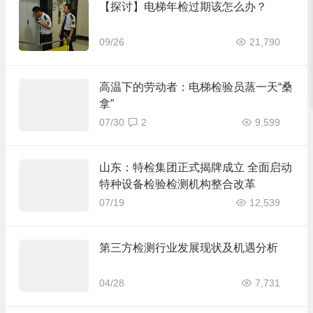
【探讨】电梯年检过期该怎么办？
09/26
21,790
高温下的劳动者：电梯检验员蒸一天“桑
拿”
07/30
2
9,599
山东：特检集团正式揭牌成立 全面启动
特种设备检验检测机构整合改革
07/19
12,539
第三方检测行业发展现状及机遇分析
04/28
7,731