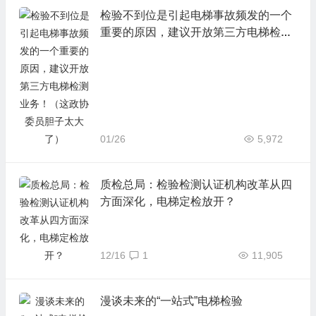
检验不到位是引起电梯事故频发的一个
重要的原因，建议开放第三方电梯检测
业务！（这政协委员胆子太大了）
01/26
5,972
质检总局：检验检测认证机构改革从四
方面深化，电梯定检放开？
12/16
1
11,905
漫谈未来的“一站式”电梯检验