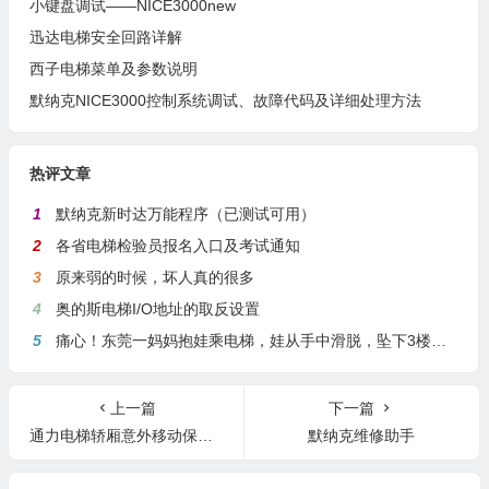
小键盘调试——NICE3000new
迅达电梯安全回路详解
西子电梯菜单及参数说明
默纳克NICE3000控制系统调试、故障代码及详细处理方法
热评文章
1
默纳克新时达万能程序（已测试可用）
2
各省电梯检验员报名入口及考试通知
3
原来弱的时候，坏人真的很多
4
奥的斯电梯I/O地址的取反设置
5
痛心！东莞一妈妈抱娃乘电梯，娃从手中滑脱，坠下3楼身亡
上一篇
下一篇
通力电梯轿厢意外移动保护（UCMP）操作步骤
默纳克维修助手