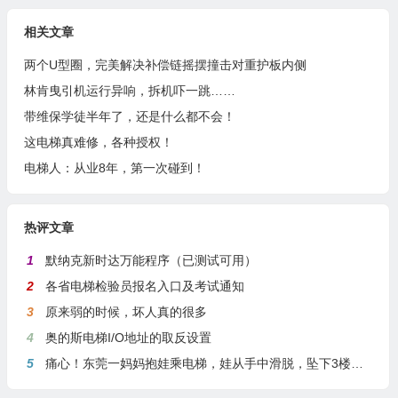
相关文章
两个U型圈，完美解决补偿链摇摆撞击对重护板内侧
林肯曳引机运行异响，拆机吓一跳……
带维保学徒半年了，还是什么都不会！
这电梯真难修，各种授权！
电梯人：从业8年，第一次碰到！
热评文章
1
默纳克新时达万能程序（已测试可用）
2
各省电梯检验员报名入口及考试通知
3
原来弱的时候，坏人真的很多
4
奥的斯电梯I/O地址的取反设置
5
痛心！东莞一妈妈抱娃乘电梯，娃从手中滑脱，坠下3楼身亡
上一篇
下一篇