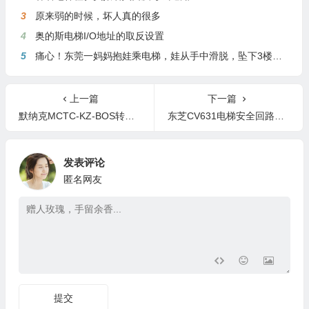
3
原来弱的时候，坏人真的很多
4
奥的斯电梯I/O地址的取反设置
5
痛心！东莞一妈妈抱娃乘电梯，娃从手中滑脱，坠下3楼身亡
上一篇
下一篇
默纳克MCTC-KZ-BOS转换板说明
东芝CV631电梯安全回路详解
发表评论
匿名网友
提交