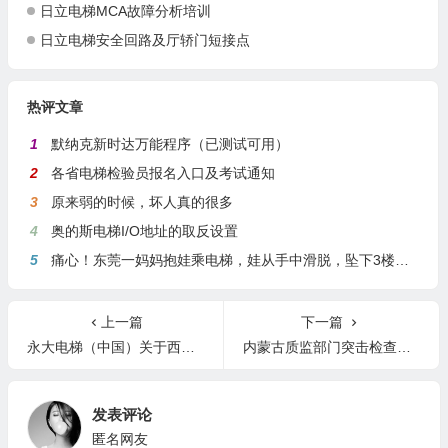
日立电梯MCA故障分析培训
日立电梯安全回路及厅轿门短接点
热评文章
1
默纳克新时达万能程序（已测试可用）
2
各省电梯检验员报名入口及考试通知
3
原来弱的时候，坏人真的很多
4
奥的斯电梯I/O地址的取反设置
5
痛心！东莞一妈妈抱娃乘电梯，娃从手中滑脱，坠下3楼身亡
上一篇
下一篇
永大电梯（中国）关于西安小区事故的声明
内蒙古质监部门突击检查商场、居民区电梯安全状况
发表评论
匿名网友