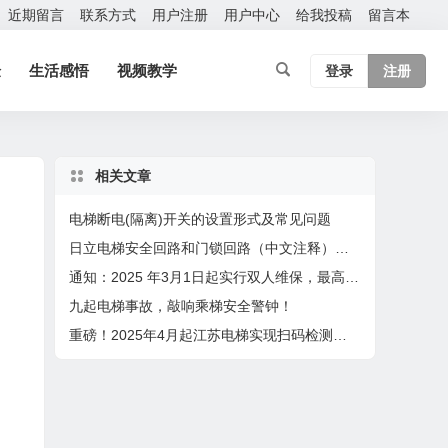
近期留言
联系方式
用户注册
用户中心
给我投稿
留言本
验
生活感悟
视频教学
登录
注册
相关文章
电梯断电(隔离)开关的设置形式及常见问题
日立电梯安全回路和门锁回路（中文注释）型号：HCA
通知：2025 年3月1日起实行双人维保，最高保养60台，4月1日起扫码保养
九起电梯事故，敲响乘梯安全警钟！
重磅！2025年4月起江苏电梯实现扫码检测，检验员在2个设区市检测或者月超80台将成重点关照对象