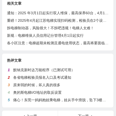
相关文章
通知：2025 年3月1日起实行双人维保，最高保养60台，4月1日起扫码保养
重磅！2025年4月起江苏电梯实现扫码检测，检验员在2个设区市检测或者月超80台将成重点关照对象
拆电梯制动器，风险很大！不拆吧违规！电梯人太难！
新规：电梯维保人员信用记分管理4月1日起实行
各小区注意：电梯超期未检测且通电使用状态，最高将要面临10万元罚款！
热评文章
1
默纳克新时达万能程序（已测试可用）
2
各省电梯检验员报名入口及考试通知
3
原来弱的时候，坏人真的很多
4
奥的斯电梯I/O地址的取反设置
5
痛心！东莞一妈妈抱娃乘电梯，娃从手中滑脱，坠下3楼身亡