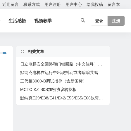
近期留言
联系方式
用户注册
用户中心
给我投稿
留言本
验
生活感悟
视频教学
登录
注册
相关文章
日立电梯安全回路和门锁回路（中文注释）型号：HCA
默纳克电梯在运行中出现抖动或者嗡嗡共鸣
三代柜3000-B调试指导（含新国标）
MCTC-KZ-B0S加密协议转换板
默纳克E29/E38/E41/E42/E55/E65/E66故障处理