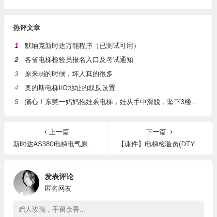
热评文章
1
默纳克新时达万能程序（已测试可用）
2
各省电梯检验员报名入口及考试通知
3
原来弱的时候，坏人真的很多
4
奥的斯电梯I/O地址的取反设置
5
痛心！东莞一妈妈抱娃乘电梯，娃从手中滑脱，坠下3楼身亡
上一篇
下一篇
新时达AS380电梯电气原理图
【课件】电梯检验员(DTY)培训课件免费送
发表评论
匿名网友