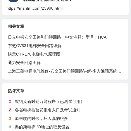
https://mzhfm.com/23996.html
相关文章
日立电梯安全回路和门锁回路（中文注释）型号：HCA
东芝CV631电梯安全回路详解
快意CTRL70电梯电气原理图
通力安全回路图解
上海三菱电梯电气维修-安全回路门锁回路讲解-多方通话系统讲解
热评文章
1
默纳克新时达万能程序（已测试可用）
2
各省电梯检验员报名入口及考试通知
3
原来弱的时候，坏人真的很多
4
奥的斯电梯I/O地址的取反设置