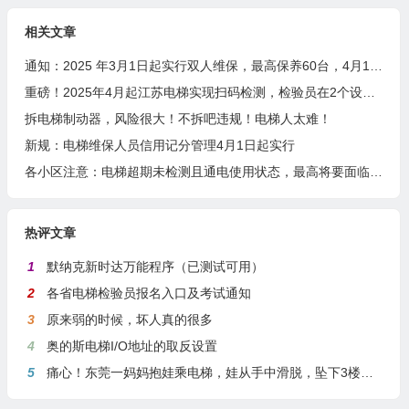
相关文章
通知：2025 年3月1日起实行双人维保，最高保养60台，4月1日起扫码保养
重磅！2025年4月起江苏电梯实现扫码检测，检验员在2个设区市检测或者月超80台将成重点关照对象
拆电梯制动器，风险很大！不拆吧违规！电梯人太难！
新规：电梯维保人员信用记分管理4月1日起实行
各小区注意：电梯超期未检测且通电使用状态，最高将要面临10万元罚款！
热评文章
1
默纳克新时达万能程序（已测试可用）
2
各省电梯检验员报名入口及考试通知
3
原来弱的时候，坏人真的很多
4
奥的斯电梯I/O地址的取反设置
5
痛心！东莞一妈妈抱娃乘电梯，娃从手中滑脱，坠下3楼身亡