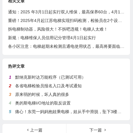
相关文章
通知：2025 年3月1日起实行双人维保，最高保养60台，4月1日起扫码保养
重磅！2025年4月起江苏电梯实现扫码检测，检验员在2个设区市检测或者月超80台将成重点关照对象
拆电梯制动器，风险很大！不拆吧违规！电梯人太难！
新规：电梯维保人员信用记分管理4月1日起实行
各小区注意：电梯超期未检测且通电使用状态，最高将要面临10万元罚款！
热评文章
1
默纳克新时达万能程序（已测试可用）
2
各省电梯检验员报名入口及考试通知
3
原来弱的时候，坏人真的很多
4
奥的斯电梯I/O地址的取反设置
5
痛心！东莞一妈妈抱娃乘电梯，娃从手中滑脱，坠下3楼身亡
上一篇
下一篇