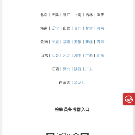
北京
丨
天津
丨
浙江
丨
上海
丨
吉林
丨
重庆
海南
丨
辽宁
丨
山西
丨
贵州
丨
甘肃
丨
河南
云南
丨
宁夏
丨
福建
丨
安徽
丨
新疆
丨
四川
山东
丨
江苏
丨
河北
丨
湖南
丨
广西
丨
青海
江西
丨
湖北
丨
陕西
丨
广东
内蒙古
丨
黑龙江
检验员备考群入口