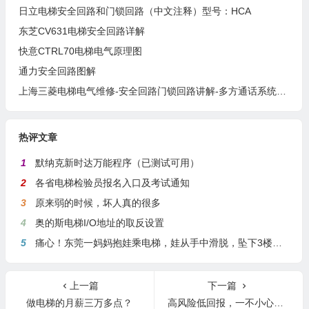
日立电梯安全回路和门锁回路（中文注释）型号：HCA
东芝CV631电梯安全回路详解
快意CTRL70电梯电气原理图
通力安全回路图解
上海三菱电梯电气维修-安全回路门锁回路讲解-多方通话系统讲解
热评文章
1
默纳克新时达万能程序（已测试可用）
2
各省电梯检验员报名入口及考试通知
3
原来弱的时候，坏人真的很多
4
奥的斯电梯I/O地址的取反设置
5
痛心！东莞一妈妈抱娃乘电梯，娃从手中滑脱，坠下3楼身亡
上一篇
下一篇
做电梯的月薪三万多点？
高风险低回报，一不小心还有可能踩缝纫机，维保工出现大批量辞职