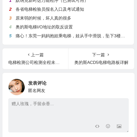
热评文章
1
默纳克新时达万能程序（已测试可用）
2
各省电梯检验员报名入口及考试通知
3
原来弱的时候，坏人真的很多
4
奥的斯电梯I/O地址的取反设置
5
痛心！东莞一妈妈抱娃乘电梯，娃从手中滑脱，坠下3楼身亡
上一篇
下一篇
电梯检测公司检测全程未使用检测仪器，漏检、错检项目超30项，检验员、主管一起被罚！
奥的斯ACD5电梯电路板详解
发表评论
匿名网友