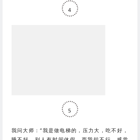
易！
4
5