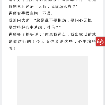
我问大师：“我是做电梯的，压力大，吃不好，
睡不好，别人有时间休假，而我却不行，感觉
特别累且迷茫，大师，我该怎么办？”
禅师右手捂左胸，不语。
我追问大师：“您是说不要抱怨，要问心无愧，
要对得起心中梦想，对吗？”
禅师摇了摇头说：“你离我远点，我出家以前就
是做这行的！今天听你又说这些，心里堵得
慌！