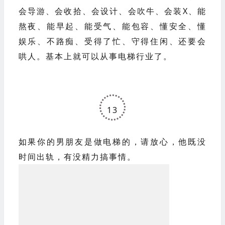
单，只要你掌握了：
会营销、会沟通、会谈判、会救场、会算账、
会财务、会品酒、会喝茶、会唱歌、会组织、
会导游、会收拾、会设计、会吹牛、会装X、能
熬夜、能早起、能受气、能包容、懂安全、懂
娱乐、不路痴、受得了忙、守得住闲、还要会
哄人。基本上就可以从事电梯行业了。
13
如果你的男朋友是做电梯的，请放心，
他既没
时间出轨，有没精力搞事情。