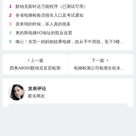
相关文章
日立电梯安全回路和门锁回路（中文注释）型号：HCA
默纳克电梯在运行中出现抖动或者嗡嗡共鸣
三代柜3000-B调试指导（含新国标）
MCTC-KZ-B0S加密协议转换板
默纳克E29/E38/E41/E42/E55/E65/E66故障处理
热评文章
1
默纳克新时达万能程序（已测试可用）
2
各省电梯检验员报名入口及考试通知
3
原来弱的时候，坏人真的很多
4
奥的斯电梯I/O地址的取反设置
5
痛心！东莞一妈妈抱娃乘电梯，娃从手中滑脱，坠下3楼身亡
上一篇
下一篇