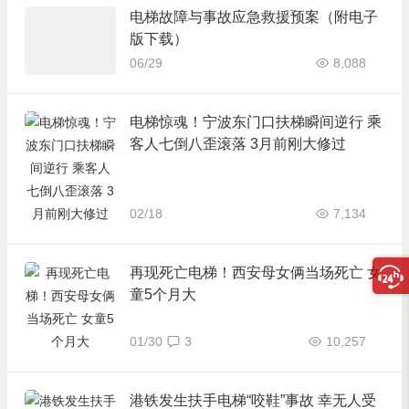
电梯故障与事故应急救援预案（附电子
版下载）
06/29
8,088
电梯惊魂！宁波东门口扶梯瞬间逆行 乘
客人七倒八歪滚落 3月前刚大修过
02/18
7,134
再现死亡电梯！西安母女俩当场死亡 女
童5个月大
01/30
3
10,257
港铁发生扶手电梯“咬鞋”事故 幸无人受