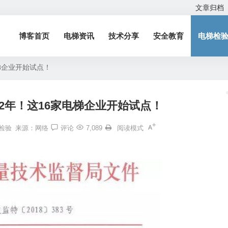
文章归档
博客首页
电梯资讯
技术分享
安全教育
电梯检
梯企业开始试点！
2年！这16家电梯企业开始试点！
检验
来源：网络
评论
7,089
阅读模式