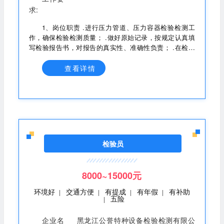
求:
1、岗位职责 .进行压力管道、压力容器检验检测工
作，确保检验检测质量； .做好原始记录，按规定认真填
写检验报告书，对报告的真实性、准确性负责； .在检验
检测工作中，坚持原则、认真严谨，并在保证检验质量前
提下，积极为被检单位做好服务工作。 2、任职要求 ·45周
查看详情
岁以下（能力突出可适当放宽)； ·大专及以上学历; ·理工
类专业; .具有压力管道检验员GDY/压力容器检验员RQY资
质; ·熟悉压力管道/容器定检、型检，理论基础扎实，能够
独立进行相关工作; .有专业工作经历者优先、有埋地管道
检验经验者优先、有驾驶证熟练驾驶者优先; ·工作认真负
责，吃苦耐劳，能适应出差、高空、高温、粉尘、野外等
恶劣工作环境。
检验员
8000~15000元
环境好
交通方便
有提成
有年假
有补助
|
|
|
|
五险
|
企业名
黑龙江公誉特种设备检验检测有限公