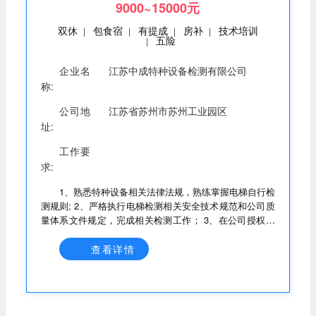
9000~15000元
双休
包食宿
有提成
房补
技术培训
|
|
|
|
五险
|
企业名
江苏中成特种设备检测有限公司
称:
公司地
江苏省苏州市苏州工业园区
址:
工作要
求:
1、熟悉特种设备相关法律法规，熟练掌握电梯自行检
测规则; 2、严格执行电梯检测相关安全技术规范和公司质
量体系文件规定，完成相关检测工作； 3、在公司授权的
范围内从事相应项目的检测工作，对一线检测工作质量负
责; 4、服从公司安排，按时、保质、保量完成分配的检测
查看详情
任务; 5、完成领导交办的其他工作。 注:应聘人员必须持
有DTY/DT-1证书(有效期内)