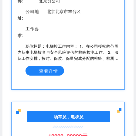
称:
北京分公司
公司地
北京北京市丰台区
址:
工作要
求:
职位标题：电梯检工作内容： 1、在公司授权的范围
内从事电梯核查与安全风险评估的检验检测工作。 2、服
从工作安排，按时、保质、保量完成分配的检验、检测工
作。 3、严格执行国家特种设备相关法规标准和公司质量
体系文件规定，完成检测工作，对检测工作质量负责。
查看详情
4、发现重大技术质量问题及时向检测责任师汇报。 5、按
质量管理体系文件规定要求,做好各项工作。 任职要求：
1、持有电梯检验员或电梯检验师职格证书。 2、有电梯维
保维修经验，无经验前期有人带，上手快。 3、北京市内
工作，可兼职。
场车员，电梯员