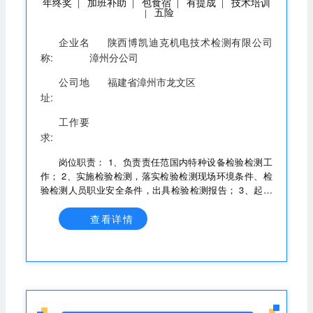
年终奖
加班补助
包食宿
有提成
技术培训
|
|
|
|
五险
|
企业名
陕西博凯迪克机电技术检测有限公司
称:
漳州分公司
公司地
福建省漳州市龙文区
址:
工作要
求:
岗位职责： 1、负责责任范国内特种设备检验检测工
作； 2、实施检验检测，落实检验检测现场环境条件、检
验检测人员职业安全条件，出具检验检测报告； 3、起草
新项目及特种项目检验检测方案 4、贯彻落实质量方针和
部门质量目标; 5、及时向相关部门通报工作隐患等有关信
查看详情
息； 6、配合相关部门开展技术咨询服务； 7、负责制定
部门工作计划并组织工作计划的实施； 8、配合内审和管
理评审； 9、制定仪器设备采购计划，参与仪器设备验
收，负责仪器设备日常维护和期问核查； 10、负责检验检
测业务收入的收缴； 11、组织检验检测记录的整理归档上
传 12、洽谈委托检验检测业务、配合签订委托检验检测合