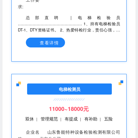
求:
总部直聘 | 电梯检验员
………………………………………… 1、持有电梯检验员
DT-1、DTY资格证书。 2、热爱特检行业，责任心强，有
极强的学习进取意识。 3、具备团队协作能力，顾全大
局，服从公司安排。 …………………………………………
查看详情
工作地点：上海总部及全国各分公司，可结合个人意愿就
近安排 ………………………………………… 平台广阔、
大集团公司背景、规范化企业、人性化管理、诚意满满；
………………………………………… 极富竞争力的薪酬福
利 缴纳六险一金、高绩效提成、提供住宿餐补、交通补
助、工龄奖、双休法定休、结对带教、晋升通道宽、发展
速度快、工作压力小、团队氛围优等等。
电梯检测员
11000~18000元
双休
管理规范
有提成
有补助
五险
|
|
|
|
企业名
山东鲁能特种设备检验检测有限公司