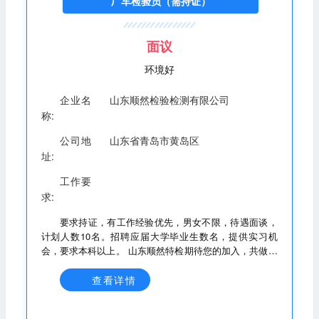
厂车检验员（需持证）
金+补贴+工龄工资+年终奖 福利：五险、节日福利、生日
福利、公司团建、带薪年假； 隐形福利：透明化晋升通
道，行业专业知识培训，可考取检验师资格证。
面议
环境好
企业名
山东顺然检验检测有限公司
称:
公司地
山东省青岛市黄岛区
址:
工作要
求:
要求持证，有工作经验优先，男女不限，待遇面谈，
计划人数10名。招聘应届大学毕业生数名，提供实习机
会，要求本科以上。 山东顺然特检期待您的加入，共做特
种设备安全卫士，保障特种设备安全使用！
查看详情