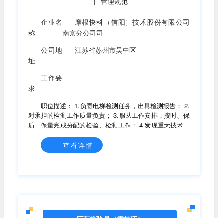
管理规范
|
企业名
摩根快科（信阳）技术股份有限公司
称:
南京分公司司
公司地
江苏省苏州市吴中区
址:
工作要
求:
职位描述： 1.负责电梯检测任务，出具检测报告； 2.
对承担的检测工作质量负责； 3.服从工作安排，按时、保
质、保量完成分配的检验、检测工作； 4.发现重大技术质
量问题及时向检测责任师汇报； 5.按质量管理体系文件规
定要求，做好各项工作； 6.完成上级交办的其它工作，并
查看详情
及时反馈完成情况。 任职要求： 1.持有电梯检验员DT-1或
DTY资格证书； 2.1年以上电梯维护，检验检测工作经
验； 3.能服从安排，适应各地出差； 4.身体健康，符合特
种设备检验检测作业要求; 5.熟悉特种设备法律法规、安全
技术规范；熟悉电梯、起重机械检验检测流程及方法； 6.
具有良好的敬业精神和职业道德操守；为人干练、踏实；
责任心、事业心强。 公司福利： 薪资：无责底薪+绩效奖