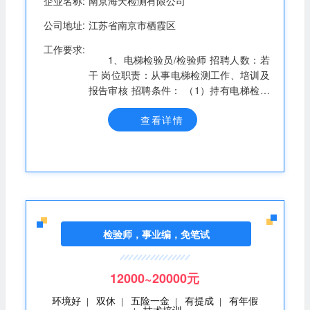
企业名称:
南京海天检测有限公司
公司地址:
江苏省南京市栖霞区
工作要求:
1、电梯检验员/检验师 招聘人数：若
干 岗位职责：从事电梯检测工作、培训及
报告审核 招聘条件： （1）持有电梯检验
员证/检验师证，证书未注册或在原单位注
查看详情
册一年以上，或即将满一年； （2）熟练
使用特种设备相关检测仪器设备； （3）
有电梯生产经历或电梯维保经历者优先。
2、起重机械检验员 招聘人数：若干 岗位
职责：从事起重机械检测，包括塔机、施
工升降机、门桥机、场车等； 招聘条件：
（1）持有起重机械检验员证/检验师证，
证书未注册或在原单位注册一年以上，或
检验师，事业编，免笔试
即将满一年； （2）熟练使用特种设备相
关检测仪器设备； （3）有起重机械生产
经历或维保经历者优先。 3、检测人员 招
12000~20000元
聘人数：若干 岗位职责：从事机械产品检
环境好
双休
五险一金
有提成
有年假
|
|
|
|
测，并备考电梯/起重检验员证 招聘条件：