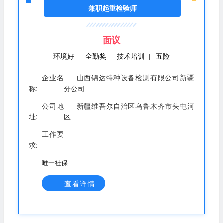
同。 任职要求：持有特种设备检验检测人员执业注册证
兼职起重检验师
面议
环境好
全勤奖
技术培训
五险
|
|
|
企业名
山西锦达特种设备检测有限公司新疆
称:
分公司
公司地
新疆维吾尔自治区乌鲁木齐市头屯河
址:
区
工作要
求:
唯一社保
查看详情