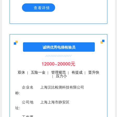
动接受监督员的监督，提供满足法定要求和客户合理要求
的服务; 3、做好检测全过程的原始记录 ; 4、负责仪器设
查看详情
备使用过程中的日常维护 ; 5、遵守本公司的各项规章制
度，维护并确保环境条件符合检测工作的要求; 6、按要求
开展内部质量控制活动，参加能力验证与机构间比对，接
受内部审核; 岗位要求： 1、取得压力容器、压力管道检验
员/检验师证; 2、取得市场监督管理局无损检测人员资格证
者优先录用; 3、有检验检测从业经历者优先录用; 4、熟练
按照相关技术标准进行检验检测 ; 熟知自己所从事的检验
诚聘优秀电梯检验员
检测技术及相关测试标准。 容器/管道检验员：月发 +年终
绩效奖金 +证书补贴； 容器/管道检验师：月发 +年终绩效
奖金+证书补贴； 福利： （1）日常福利：提供食宿，五
12000~20000元
险一金、夏季高温补贴、生日福利、节日福利等； （2）
团建福利：每年一次省内团建旅游，三年一次省外团建旅
双休
五险一金
管理规范
有提成
晋升快
|
|
|
|
游。
压力小
|
企业名
上海汉比检测科技有限公司
称:
公司地
上海上海市静安区
址:
工作要