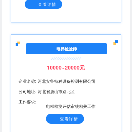
审核的检测细则、仪器设备操作规程、检测报告的正确
查看详情
性、规范性负责； 4、对检测人员的工作质量进行检查、
监督、考核与指导。 岗位要求： 1、持有电梯检验师 TS
、DTS资格证书。 2、熟悉电梯检验相关法律、法规、规
章、标准和技术规范及相关专业知识，熟悉检测设施设备
操作技能和安全性能；。 3、责任心强，具有良好的团队
协作精神、较好的组织能力和管理能力。
电梯检验师
10000~20000元
企业名称:
河北安鲁特种设备检测有限公司
公司地址:
河北省唐山市路北区
工作要求:
电梯检测评估审核相关工作
查看详情