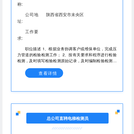
称:
公司地
陕西省西安市未央区
址:
工作要
求:
职位描述 1、根据业务协调客户或维保单位，完成压
力管道的检验检测工作； 2、按有关要求和程序进行检验
检测，及时填写检验检测原始记录，及时编制检验检测报
告（证书）； 3、根据检验任务及岗位、在检测完成后，
出具或审核检测报告； 4、根据检验任务及岗位，编制现
查看详情
场检验规程、作业指导书及其它相关技术文件。 5、协助
业务人员业务开发工作； 6、领导交办的其他工作； 任职
要求（必备条件）： 1、熟悉压力管道检验相关法律、法
规、规章、标准和技术规范及相关专业知识； 2、熟悉特
种设备相关检验技术法规和现场检验测试实操，并具备较
强的现场问题分析判断能力； 3、持有承压类相关的检验
员证书； 4、大专及以上学历，材料、机械类教育背景。
总公司直聘电梯检测员
有意向可以直接电话联系：177****3117