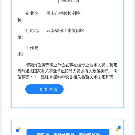
技术培训
|
（1）有意从事检测工作，身体健康，无恐
高症； （2）大专及本科以上学历并取得
企业名
保山市检验检测院
相应学位； （3）专业：机械类、电气
称:
类、自动化类、电子信息类；
公司地
云南省保山市隆阳区
址:
工作要
求:
招聘岗位属于事业单位在职在编专业技术人员，聘用
后待遇按国家有关事业单位招聘人员的有关政策执行。 岗
位职责： 1、熟练掌握特种设备相关检验技术法规和现场
检验测试实操，并具备较强的现场问题分析判断能力；
2、负责编制、制定压力容器、压力管道的方案以及现场检
查看详情
测技术、人员安全、客户协调等； 3、负责压力容器、压
力管道检验员的业务培训； 4、负责压力容器、压力管道
检测报告的校对和分析； 5、编制、修订特种设备管理体
系文件并督促执行。 任职要求： 1、持有压力容器、压力
管道检验师证。 2、年龄40周岁以下，具有高级职称的年
龄可放宽到45周岁及以下。 联系电话：张老师
139****8966 朱老师 135****6366
管道员，电梯检测员，安全阀校验