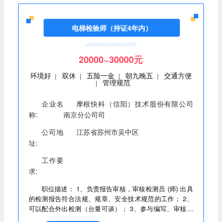
电梯检验师（持证4年内）
20000~30000元
环境好
双休
五险一金
朝九晚五
交通方便
|
|
|
|
管理规范
|
企业名
摩根快科（信阳）技术股份有限公司
称:
南京分公司司
公司地
江苏省苏州市吴中区
址:
工作要
求:
职位描述： 1、负责报告审核，审核检测员 (师) 出具
的检测报告符合法规、规章、安全技术规范的工作； 2、
可以配合外出检测（台量可谈）； 3、参与编写、审核本
专业检测细则、检测方案、仪器设备操作规程， 对经自己