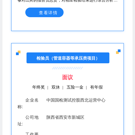
评估; .能够运用专业知识分析解决一般的技术问题。 2、
任职要求 •50周岁以下（能力突出可适当放宽） ·大专及以
查看详情
上学历; ·理工科相关专业; ·具备五年以上承压类特种设备
检验师工作经验优先; ·持有压力管道检验师DS/压力容器
检验师RS证书，持有高检师证书者优先考虑； ·适应长期
出差和驻外工作。
检验员（管道容器等承压类项目）
面议
年终奖
双休
五险一金
有年假
|
|
|
企业名
中国国检测试控股西北运营中心
称:
公司地
陕西省西安市新城区
址:
工作要