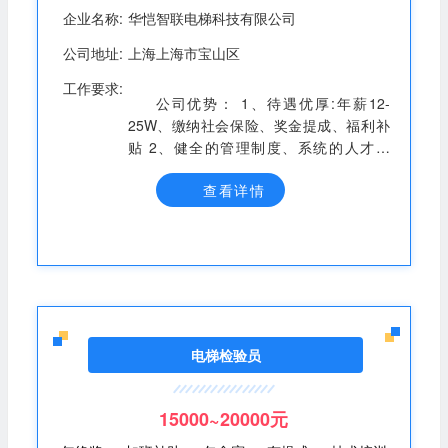
企业名称:
华恺智联电梯科技有限公司
公司地址:
上海上海市宝山区
工作要求:
公司优势： 1、待遇优厚:年薪12-
25W、缴纳社会保险、奖金提成、福利补
贴 2、健全的管理制度、系统的人才培
养、良好的晋升空间 岗位职责： 1、实施
查看详情
现场检测工作，并对各项检测记录数据的
准确性负责; 2、根据检测情况出具报告;
3、熟悉特种设备相关法律法规文件。 任
职要求： 1、需持有电梯检验员资格证书
(DT-1或DTY)； 2、可接受适当出差安排；
3、大专及以上学历、理工科相关专业；
4、责任心强、有较强的学习能力和团队协
作精神。
电梯检验员
15000~20000元