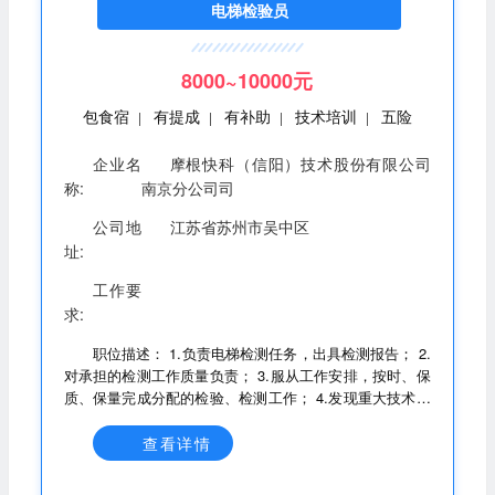
电梯检验员
8000~10000元
包食宿
有提成
有补助
技术培训
五险
|
|
|
|
企业名
摩根快科（信阳）技术股份有限公司
称:
南京分公司司
公司地
江苏省苏州市吴中区
址:
工作要
求:
职位描述： 1.负责电梯检测任务，出具检测报告； 2.
对承担的检测工作质量负责； 3.服从工作安排，按时、保
质、保量完成分配的检验、检测工作； 4.发现重大技术质
量问题及时向检测责任师汇报； 5.按质量管理体系文件规
定要求，做好各项工作； 6.完成上级交办的其它工作，并
查看详情
及时反馈完成情况。 任职要求： 1.持有电梯检验员DT-1或
DTY资格证书； 2.1年以上电梯维护，检验检测工作经