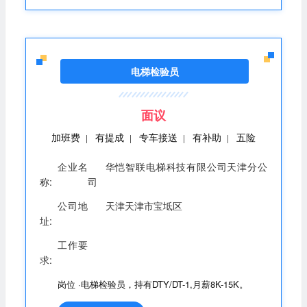
验； 3.能服从安排，适应各地出差； 4.身体健康，符合特
种设备检验检测作业要求; 5.熟悉特种设备法律法规、安全
技术规范；熟悉电梯、起重机械检验检测流程及方法； 6.
具有良好的敬业精神和职业道德操守；为人干练、踏实；
责任心、事业心强。 公司福利： 薪资：无责底薪+绩效奖
电梯检验员
金+补贴+工龄工资+年终奖 福利：五险、节日福利、生日
福利、公司团建、带薪年假； 隐形福利：透明化晋升通
道，行业专业知识培训，可考取检验师资格证。
面议
加班费
有提成
专车接送
有补助
五险
|
|
|
|
企业名
华恺智联电梯科技有限公司天津分公
称:
司
公司地
天津天津市宝坻区
址:
工作要
求:
岗位 ·电梯检验员，持有DTY/DT-1,月薪8K-15K。