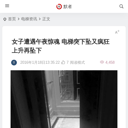
默者
首页
电梯资讯
正文
女子遭遇午夜惊魂 电梯突下坠又疯狂
上升再坠下
2016年1月18日13:35:22
7
阅读模式
4,458