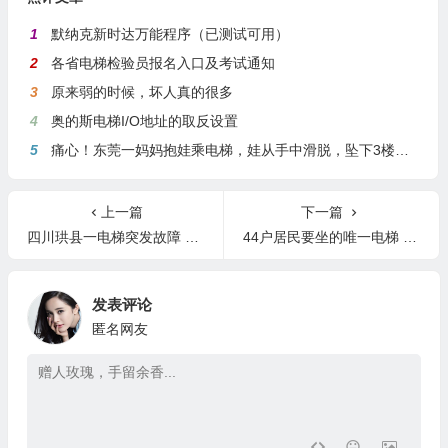
1
默纳克新时达万能程序（已测试可用）
2
各省电梯检验员报名入口及考试通知
3
原来弱的时候，坏人真的很多
4
奥的斯电梯I/O地址的取反设置
5
痛心！东莞一妈妈抱娃乘电梯，娃从手中滑脱，坠下3楼身亡
上一篇
下一篇
四川珙县一电梯突发故障 12人被困多人缺氧昏迷
44户居民要坐的唯一电梯 地板锈穿了两个大洞
发表评论
匿名网友