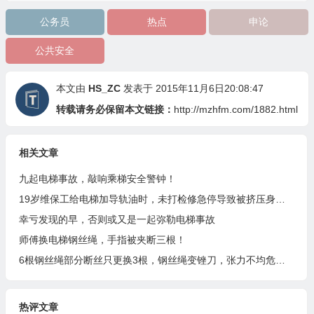
公务员
热点
申论
公共安全
本文由
HS_ZC
发表于 2015年11月6日20:08:47
转载请务必保留本文链接：
http://mzhfm.com/1882.html
相关文章
九起电梯事故，敲响乘梯安全警钟！
19岁维保工给电梯加导轨油时，未打检修急停导致被挤压身亡！
幸亏发现的早，否则或又是一起弥勒电梯事故
师傅换电梯钢丝绳，手指被夹断三根！
6根钢丝绳部分断丝只更换3根，钢丝绳变锉刀，张力不均危害大！
热评文章