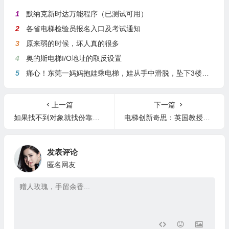
1
默纳克新时达万能程序（已测试可用）
2
各省电梯检验员报名入口及考试通知
3
原来弱的时候，坏人真的很多
4
奥的斯电梯I/O地址的取反设置
5
痛心！东莞一妈妈抱娃乘电梯，娃从手中滑脱，坠下3楼身亡
上一篇
下一篇
如果找不到对象就找份靠谱的工作吧（歌拉瑞招聘）
电梯创新奇思：英国教授创新会拐弯的电梯
发表评论
匿名网友