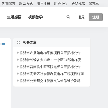
近期留言
联系方式
用户注册
用户中心
给我投稿
留言本
验
生活感悟
视频教学
登录
注册
相关文章
临沂市农展馆电梯采购项目公开招标公告
临沂特种设备大排查：一小区24部电梯脱审半年多
临沂市莒南县中医医院电梯公开招标公告
临沂市高新区社会福利院电梯工程项目磋商
临沂市公安局交通警察支队维修维护及耗材竞争性谈判公告