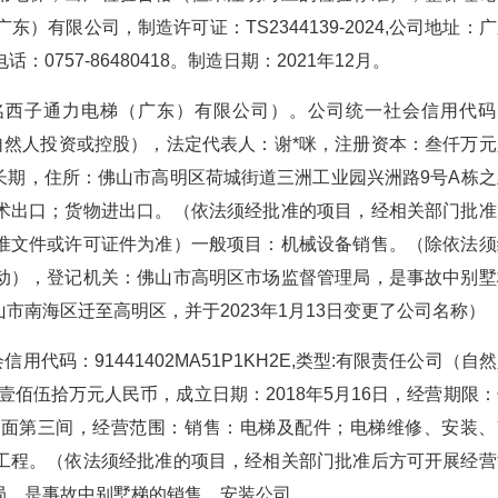
）有限公司，制造许可证：TS2344139-2024,公司地址：
757-86480418。制造日期：2021年12月。
用名西子通力电梯（广东）有限公司）。公司统一社会信用代码
任公司（自然人投资或控股），法定代表人：谢*咪，注册资本：叁仟万
：长期，住所：佛山市高明区荷城街道三洲工业园兴洲路9号A栋之
术出口；货物进出口。（依法须经批准的项目，经相关部门批准
准文件或许可证件为准）一般项目：机械设备销售。（除依法须
动），登记机关：佛山市高明区市场监督管理局，是事故中别墅
市南海区迁至高明区，并于2023年1月13日变更了公司名称）
代码：91441402MA51P1KH2E,类型:有限责任公司（自
佰伍拾万元人民币，成立日期：2018年5月16日，经营期限：
后面第三间，经营范围：销售：电梯及配件；电梯维修、安装、
工程。（依法须经批准的项目，经相关部门批准后方可开展经营
局。是事故中别墅梯的销售、安装公司。