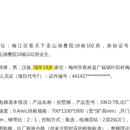
岁,住址：梅江区客天下圣山湖叠院18栋102房，身份证号
下圣山湖叠院18栋102房业主。
师傅，男，汉族,
现年19岁
,家住：梅州市蕉岭县广福镇叶田村梅
业人员证（项目代号T）：证件编号：441427*************。
用电梯基本情况：产品名称：别墅梯，产品型号：XIKO-TB,出
速度：0.4m/s,轿厢规格：700*1100*1900（宽*深*高mm）,开
00mm，钢带比：2：1，控制方式：集选，电梯层站：2层2站2门
用电梯，出厂检验合格（但未注明对应的检验标准），整梯理论