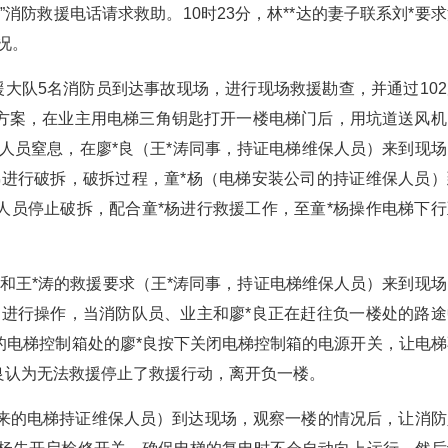
“119”消防救援电话请求救助。10时23分，林**达的妻子联系刘*要
况。
防救援大队5名消防员到达事故现场，进行现场救援勘查，并通过10
方案，在业主用电梯三角钥匙打开一楼电梯门后，用坑道送风机
人员窒息，在廖*良（王*涛同事，持证电梯维保人员）来到现场
梯进行破拆，破拆过程，童*杨（电梯安装公司的持证维保人员）
人员停止破拆，配合童*杨进行救援工作，至童*杨操作电梯下行
接到刘*和王*涛的救援要求（王*涛同事，持证电梯维保人员）来到现
）进行操作，当消防队员、业主和廖*良正在赶往负一楼处的路途
楼的电梯控制箱处的廖*良按下关闭电梯控制箱的电源开关，让电梯
良认为无法救援停止了救援行动，离开负一楼。
（业主请来的电梯持证维保人员）到达现场，观察一楼的情况后，让消