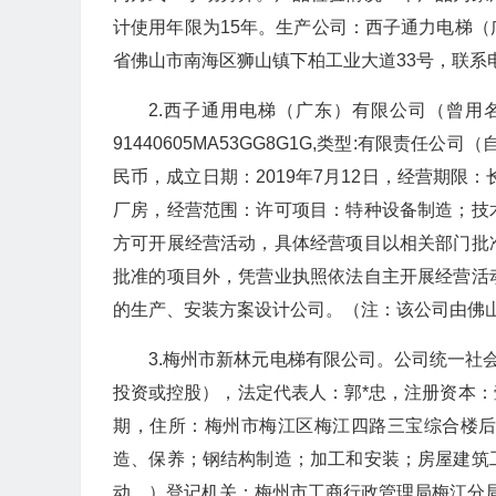
计使用年限为15年。生产公司：西子通力电梯（广东
省佛山市南海区狮山镇下柏工业大道33号，联系电话：0
2.西子通用电梯（广东）有限公司（曾
91440605MA53GG8G1G,类型:有限责
民币，成立日期：2019年7月12日，经营期限
厂房，经营范围：许可项目：特种设备制造；技
方可开展经营活动，具体经营项目以相关部门批
批准的项目外，凭营业执照依法自主开展经营活
的生产、安装方案设计公司。（注：该公司由佛山
3.梅州市新林元电梯有限公司。公司统一社会信用
投资或控股），法定代表人：郭*忠，注册资本：壹
期，住所：梅州市梅江区梅江四路三宝综合楼
造、保养；钢结构制造；加工和安装；房屋建筑
动，）登记机关：梅州市工商行政管理局梅江分