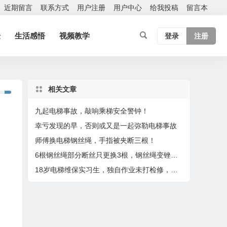
近期留言
联系方式
用户注册
用户中心
给我投稿
留言本
验
生活感悟
视频教学
登录
注册
相关文章
九起电梯事故，敲响乘梯安全警钟！
幸亏发现的早，否则或又是一起弥勒电梯事故
师傅换电梯钢丝绳，手指被夹断三根！
6根钢丝绳部分断丝只更换3根，钢丝绳变锉刀，张力不均危害大！
18岁电梯维保实习生，独自作业未打检修，不慎从轿顶坠落底坑身亡！