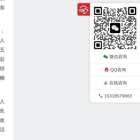
广东
：
元人
五
微信咨询
后
经
QQ咨询
梯
在线咨询
15318579883
然人
长
改
活