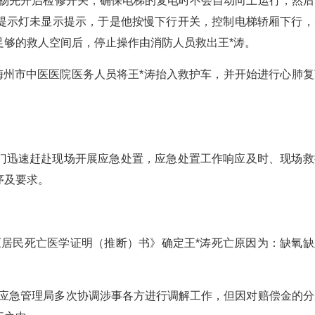
*杨先开启检修开关，确保电梯的复电时不会自动向上运行，然后
提示灯未显示提示，于是他按慢下行开关，控制电梯轿厢下行，
足够的救人空间后，停止操作由消防人员救出王*涛。
等候的梅州市中医医院医务人员将王*涛抬入救护车，并开始进行心肺
门迅速赶赴现场开展应急处置，应急处置工作响应及时、现场救
序及要求。
了《居民死亡医学证明（推断）书》确定王*涛死亡原因为：缺氧缺
区应急管理局多次协调涉事各方进行调解工作，但因对赔偿金的分