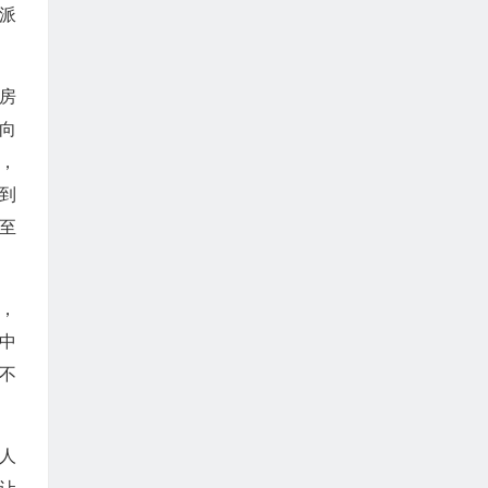
求派
2房
向
，
到
至
场，
中
不
防人