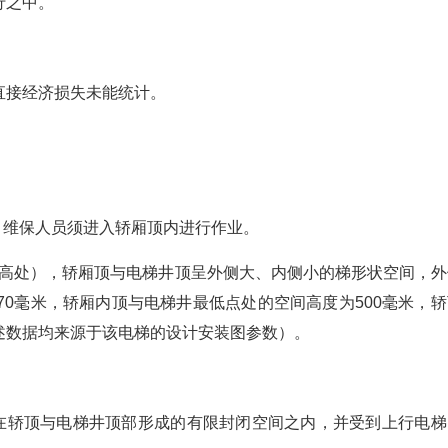
行之中。
直接经济损失未能统计。
，维保人员须进入轿厢顶内进行作业。
即最高处），轿厢顶与电梯井顶呈外侧大、内侧小的梯形状空间，外
70毫米，轿厢内顶与电梯井最低点处的空间高度为500毫米，轿
述数据均来源于该电梯的设计安装图参数）。
困在轿顶与电梯井顶部形成的有限封闭空间之内，并受到上行电梯