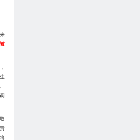
，来
被
，
生
、
调
取
责
将