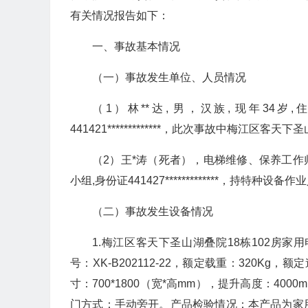
有关情况报告如下：
一、事故基本情况
（一）事故发生单位、人员情况
（1）林**达, 男，汉族, 现年34
441421*************，此次事故中梅江区客天
（2）王*涛（死者），电梯维修、保养工作
小组,身份证441427*************，持特种设备作
（二）事故发生设备情况
1.梅江区客天下圣山湖叠院18栋102房家
号：XK-B202112-22，额定载重：320Kg，额定
寸：700*1800（宽*高mm），提升高度：40
门方式：手动旁开。产品检验情况：本产品为家