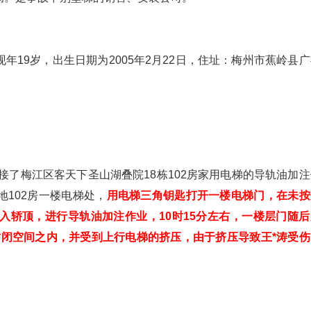
年19岁，出生日期为2005年2月22日，住址：梅州市蕉岭县
，承接了梅江区客天下圣山湖叠院18栋102房家用电梯的导轨油加
业地102房一楼电梯处，
用电梯三角钥匙打开一楼电梯门，在未按
入轿顶，进行导轨油加注作业，10时15分左右，一楼层门随后
封闭空间之内，并受到上行电梯的挤压，由于挤压导致王*涛受伤