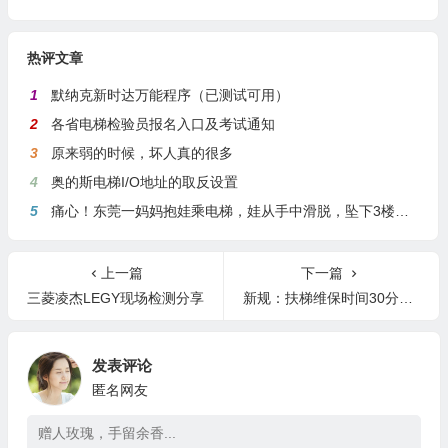
热评文章
1
默纳克新时达万能程序（已测试可用）
2
各省电梯检验员报名入口及考试通知
3
原来弱的时候，坏人真的很多
4
奥的斯电梯I/O地址的取反设置
5
痛心！东莞一妈妈抱娃乘电梯，娃从手中滑脱，坠下3楼身亡
上一篇
下一篇
三菱凌杰LEGY现场检测分享
新规：扶梯维保时间30分钟/台，垂直电梯(20+层数)分钟/台…1月31日起执行
发表评论
匿名网友