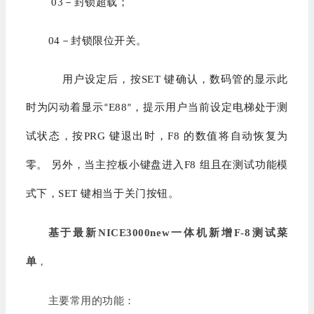
03－封锁超载；
04－封锁限位开关。
用户设定后，按SET 键确认，数码管的显示此
时为闪动着显示
E88
，提示用户当前设定电梯处于测
“
”
试状态，按PRG 键退出时，F8 的数值将自动恢复为
零。 另外，当主控板小键盘进入F8 组且在测试功能模
式下，SET 键相当于关门按钮。
基于最新
NICE3000new
一体机新增
F-8
测试菜
单
，
主要常用的功能：