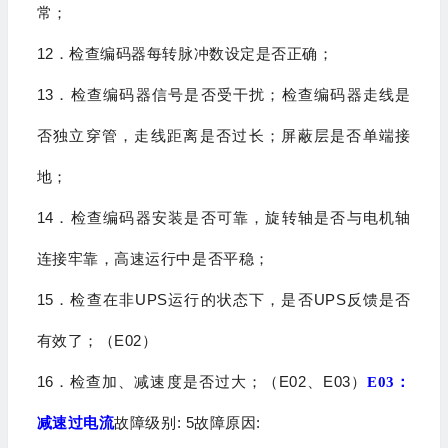
常；
12
．检查编码器每转脉冲数设定是否正确；
13
．检查编码器信号是否受干扰；检查编码器走线是
否独立穿管，走线距离是否过长；
屏蔽层是否单端接
地；
14
．检查编码器安装是否可靠，旋转轴是否与电机轴
连接牢靠，高速运行中是否平稳；
15
UPS
UPS
．检查在非
运行的状态下，是否
反馈是否
E02
有效了；（
）
16
E02
E03
．检查加、减速度是否过大；（
、
）
E03
：
: 5
:
减速过电流
故障级别
故障原因