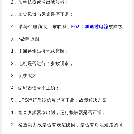
2
．加电抗器或输出滤波器；
3
．检查风道与风扇是否正常；
4
．请与代理商或厂家联系；
E02
：加速过电流
故障级
: 5
:
别
故障原因
1
．主回路输出接地或短路；
2
．电机是否进行了参数调谐；
3
．负载太大；
4
．编码器信号不正确；
5
UPS
．
运行反馈信号是否正常；
故障解决方案
1
．检查变频器输出侧，运行接触器是否正常；
2
．检查动力线是否有表层破损，是否有对地短路的可