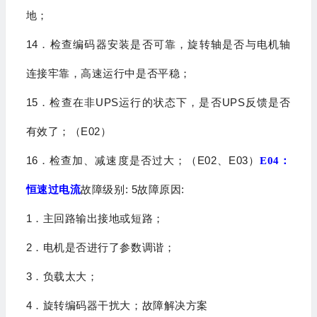
地；
14
．检查编码器安装是否可靠，旋转轴是否与电机轴
连接牢靠，高速运行中是否平稳；
15
UPS
UPS
．检查在非
运行的状态下，是否
反馈是否
E02
有效了；（
）
16
E02
E03
．检查加、减速度是否过大；（
、
）
E04
：
: 5
:
恒速过电流
故障级别
故障原因
1
．主回路输出接地或短路；
2
．电机是否进行了参数调谐；
3
．负载太大；
4
．旋转编码器干扰大；
故障解决方案