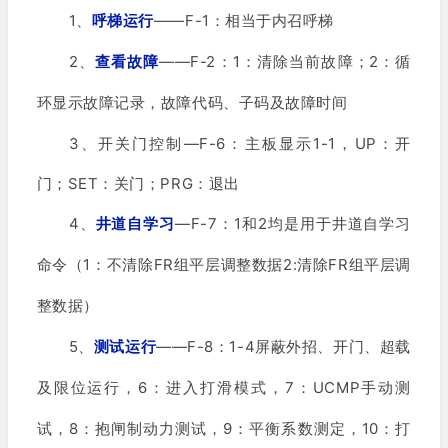
1、
——F-1：相当于内召呼梯
呼梯运行
2、
——F-2：
1
：清除当前故障；
2
：循
查看故障
环显示故障记录，故障代码、子码及故障时间
3、开关门控制—F-6：主板显示1-1，UP：开
门；SET：关门；PRG：退出
4、
—F-7：
1
和
2
均是用于井道自学习
井道自学习
命令（
1
：不清除
FR
组平层调整数据
2:
清除
FR
组平层调
整数据）
5、
——F-8：
1-4
屏蔽外招、开门、超载
测试运行
及限位运行，
6
：进入打滑模式，
7
：
UCMP
手动测
试，
8
：抱闸制动力测试，
9
：平衡系数测定，
10
：打