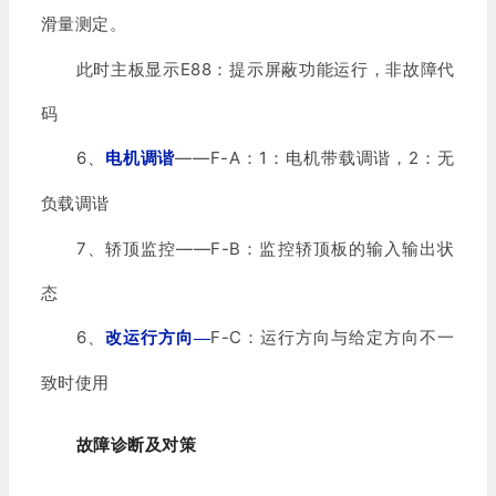
滑量测定。
此时主板显示E88：提示屏蔽功能运行，非故障代
码
6、
——F-A：
1
：电机带载调谐，
2
：无
电机调谐
负载调谐
7、轿顶监控——F-B：监控轿顶板的输入输出状
态
6、
F-C：运行方向与给定方向不一
改运行方向
—
致时使用
故障诊断及对策