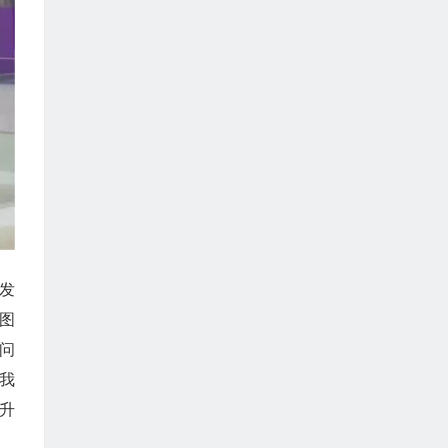
发
图
问
我
升