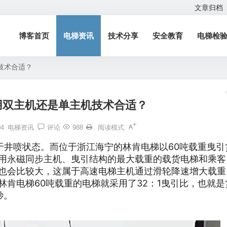
文章归档
博客首页
电梯资讯
技术分享
安全教育
电梯检
技术合适？
用双主机还是单主机技术合适？
04
电梯资讯
评论
988
阅读模式
井喷状态。而位于浙江海宁的林肯电梯以60吨载重曳引
用永磁同步主机、曳引结构的最大载重的载货电梯和乘客
也会比较大，这属于高速电梯主机通过滑轮降速增大载重
肯电梯60吨载重的电梯就采用了32：1曳引比，也就是
秒。