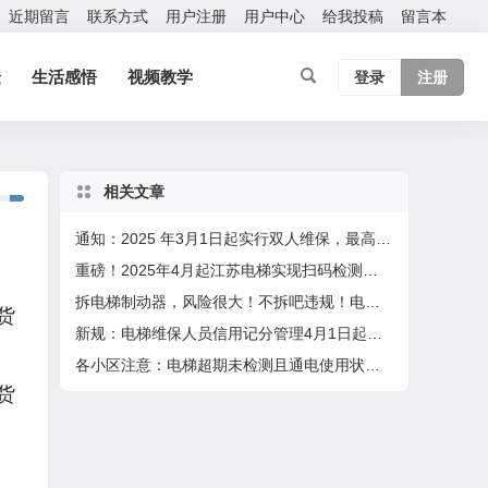
近期留言
联系方式
用户注册
用户中心
给我投稿
留言本
验
生活感悟
视频教学
登录
注册
相关文章
通知：2025 年3月1日起实行双人维保，最高保养60台，4月1日起扫码保养
重磅！2025年4月起江苏电梯实现扫码检测，检验员在2个设区市检测或者月超80台将成重点关照对象
拆电梯制动器，风险很大！不拆吧违规！电梯人太难！
货
新规：电梯维保人员信用记分管理4月1日起实行
各小区注意：电梯超期未检测且通电使用状态，最高将要面临10万元罚款！
货