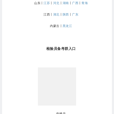
山东
丨
江苏
丨
河北
丨
湖南
丨
广西
丨
青海
江西
丨
湖北
丨
陕西
丨
广东
内蒙古
丨
黑龙江
检验员备考群入口
电梯员