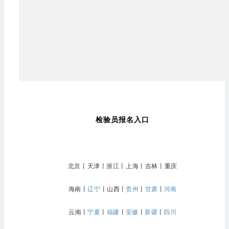
检验员报名入口
北京
丨
天津
丨
浙江
丨
上海
丨
吉林
丨
重庆
海南
丨
辽宁
丨
山西
丨
贵州
丨
甘肃
丨
河南
云南
丨
宁夏
丨
福建
丨
安徽
丨
新疆
丨
四川