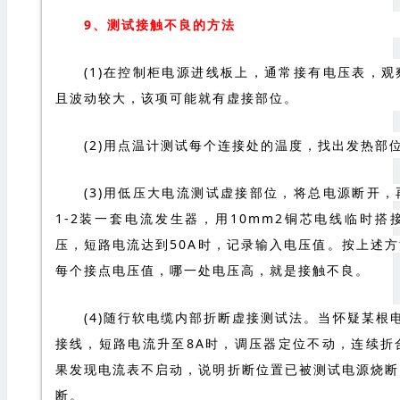
9、测试接触不良的方法
(1)在控制柜电源进线板上，通常接有电压表，
且波动较大，该项可能就有虚接部位。
(2)用点温计测试每个连接处的温度，找出发热部
(3)用低压大电流测试虚接部位，将总电源断开
1-2装一套电流发生器，用10mm2铜芯电线临时
压，短路电流达到50A时，记录输入电压值。
按上述方
每个接点电压值，
哪
一处电压高，就是接触不良。
(4)随行软电缆内部折断虚接测试法。当怀疑某根
接线，短路电流升至8A时，调压器定位不动，连续折合
果发现电流表不启动，说明折断位置已被测试电源烧断
断。