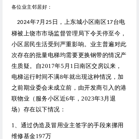
各位业主邻居好：
年
月
日，上东城小区南区
台电
2024
7
25
17
梯被上饶市市场监督管理局下令关停至今，
小区居民生活受到严重影响。业主普遍对此
次存在的批量电梯均需要更换钢带的情况产
生质疑。自2017年5月1日南区交房以来，
电梯运行时间不满8年就出现这种情况，加
之前期业委会未成立前，由开发商引入的
港
联物业
（服务小区近6年，2023年3月退
场）存在以下情况：
1、通过伪造及冒用业主签字的手段来挪用
维修基金197万