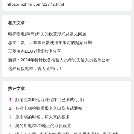
https://mzhfm.com/22772.html
相关文章
电梯断电(隔离)开关的设置形式及常见问题
总局回复：计算限速器使用年限时的起始日期
三菱凌杰LEGY现场检测分享
新疆：2024年特种设备检验人员考试失信人员名单公示
这样短接电梯，害人又害己！
热评文章
1
默纳克新时达万能程序（已测试可用）
2
各省电梯检验员报名入口及考试通知
3
原来弱的时候，坏人真的很多
4
奥的斯电梯I/O地址的取反设置