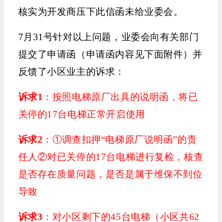
核实为开发商压下此信函未给业委会。
7月31号针对以上问题，业委会向有关部门
提交了申请函
（申请函内容见下面附件）
并
反馈了小区业主的诉求：
诉求1
：按照电梯原厂出具的说明函，将已
关停的17台电梯正常开启使用
诉求2
：①
调查
扣押“电梯原厂说明函”的责
任人
②对已关停的17台电梯进行复检，核查
是否存在质量问题，是否是属于维保不到位
导致
诉求3
：对小区剩下的45台
电梯
（小区共62