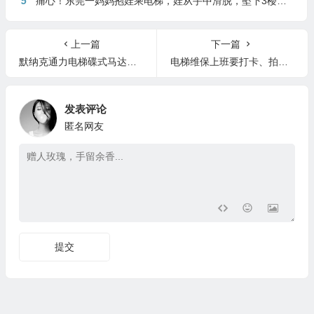
5
痛心！东莞一妈妈抱娃乘电梯，娃从手中滑脱，坠下3楼身亡
上一篇
下一篇
默纳克通力电梯碟式马达系统更改说明培训
电梯维保上班要打卡、拍照、录视频，全监控下维保电梯
发表评论
匿名网友
提交