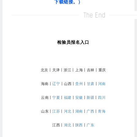
下载链接。）
检验员报名入口
北京
丨
天津
丨
浙江
丨
上海
丨
吉林
丨
重庆
海南
丨
辽宁
丨
山西
丨
贵州
丨
甘肃
丨
河南
云南
丨
宁夏
丨
福建
丨
安徽
丨
新疆
丨
四川
山东
丨
江苏
丨
河北
丨
湖南
丨
广西
丨
青海
江西
丨
湖北
丨
陕西
丨
广东