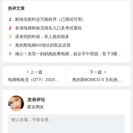
热评文章
1
默纳克新时达万能程序（已测试可用）
2
各省电梯检验员报名入口及考试通知
3
原来弱的时候，坏人真的很多
4
奥的斯电梯I/O地址的取反设置
5
痛心！东莞一妈妈抱娃乘电梯，娃从手中滑脱，坠下3楼身亡
上一篇
下一篇
电梯检验员（DTY）2024年预测版法规标准–免费下载
奥的斯BOMCO II 主机抱闸及检测开关调整
发表评论
匿名网友