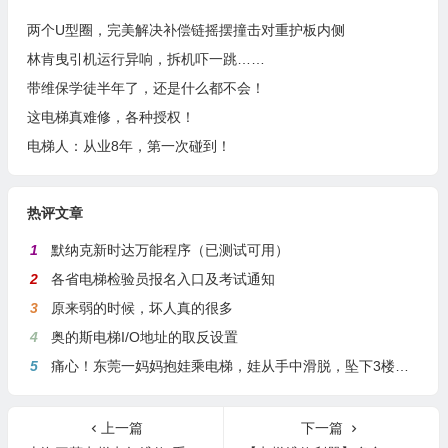
本文由
HS_ZC
发表于 2024年5月3日14:32:12
转载请务必保留本文链接：
https://mzhfm.com/20301.html
相关文章
两个U型圈，完美解决补偿链摇摆撞击对重护板内侧
林肯曳引机运行异响，拆机吓一跳……
带维保学徒半年了，还是什么都不会！
这电梯真难修，各种授权！
电梯人：从业8年，第一次碰到！
热评文章
1
默纳克新时达万能程序（已测试可用）