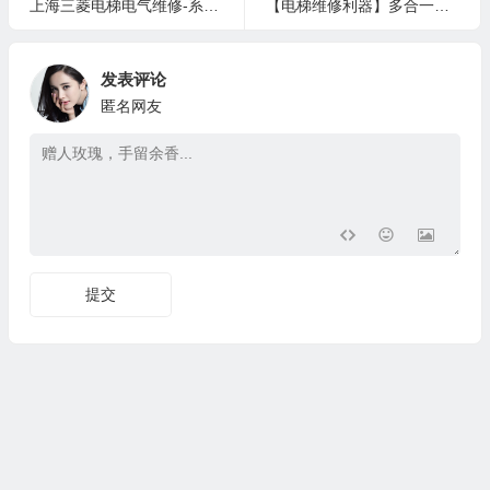
2
各省电梯检验员报名入口及考试通知
3
原来弱的时候，坏人真的很多
4
奥的斯电梯I/O地址的取反设置
5
痛心！东莞一妈妈抱娃乘电梯，娃从手中滑脱，坠下3楼身亡
上一篇
下一篇
上海三菱电梯电气维修-系统性培训提升
【电梯维修利器】多合一操作器说明
发表评论
匿名网友