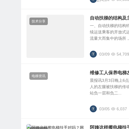
0021、...
自动扶梯的结构及
技术分享
一、自动扶梯的结构特
续运送乘客的开放式
流量大而集中的场所，.
03/09
54,70
维修工人保养电梯左
电梯资讯
晨报讯3月3日晚上6
人的左腿被扶梯的传动
站负一层和负二...
03/05
6,037
阿姨这样擦电梯扶