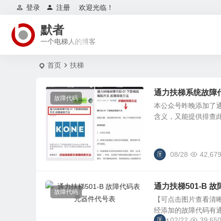
登录
注册
欢迎光临！
默者
一个电梯人的博客
首页
扶梯
通力扶梯系统故障
故障代码
本公众号昨晚添加了
含义，又能提供排查此
08/28
42,67
通力扶梯501-B 
故障代码
【可点击图片查看清
经添加的故障代码有
02/22
39,65