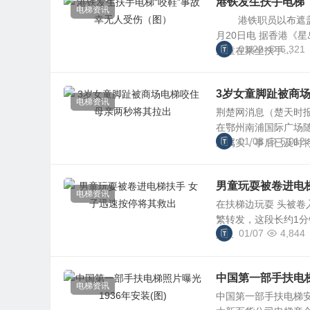
港铁发生扶手电梯“
电梯资讯
港铁职员以布遮盖损
月20日电 据香港《
01/20
6,321
男童在乘坐扶手...
3岁女童脚趾被商
电梯资讯
荆楚网消息（楚天时报
在鄂州南浦国际广场
01/08
5,012
况属实，事后已及时将女
男童玩耍被卷进电
电梯资讯
在扶梯边玩耍 头被卷
繁转发，这段长约1
01/07
4,844
速...
中国第一部手扶电梯照
电梯资讯
中国第一部手扶电梯安