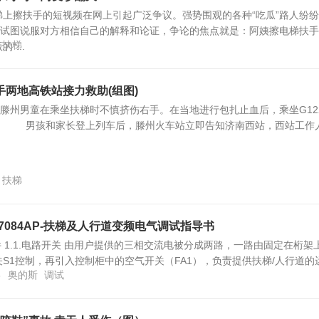
上擦扶手的短视频在网上引起广泛争议。强势围观的各种“吃瓜”路人纷
来试图说服对方相信自己的解释和论证，争论的焦点就是：阿姨擦电梯扶
扶梯
“...
两地高铁站接力救助(组图)
的滕州男童在乘坐扶梯时不慎挤伤右手。在当地进行包扎止血后，乘坐G12
。 男孩和家长登上列车后，滕州火车站立即告知济南西站，西站工作
扶梯
A27084AP-扶梯及人行道变频电气调试指导书
件 1.1.电路开关 由用户提供的三相交流电被分成两路，一路由固定在桁架
S1控制，再引入控制柜中的空气开关（FA1），负责提供扶梯/人行道的
8
奥的斯
调试