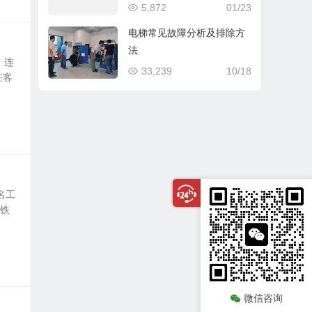
5,872
01/23
电梯常见故障分析及排除方
法
、连
33,239
10/18
在客
名工
地铁
微信咨询