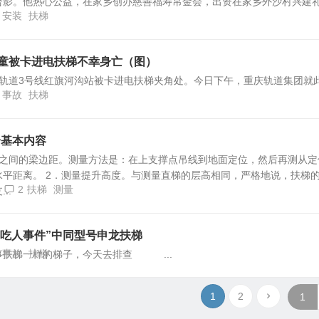
合影。他热心公益，在家乡创办慈善福寿帛金会，出资在家乡外沙村兴建
安装
扶梯
儿童被卡进电扶梯不幸身亡（图）
庆轨道3号线红旗河沟站被卡进电扶梯夹角处。今日下午，重庆轨道集团就
事故
扶梯
个基本内容
梁之间的梁边距。测量方法是：在上支撑点吊线到地面定位，然后再测从定
水平距离。 2．测量提升高度。与测量直梯的层高相同，严格地说，扶梯
4
2
扶梯
测量
..
梯吃人事件”中同型号申龙扶梯
事故
扶梯
事扶梯一样的梯子，今天去排查 ...
1
2