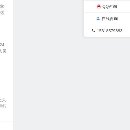
纷拿
QQ咨询
手这
在线咨询
15318579883
24
人员
上头
运行