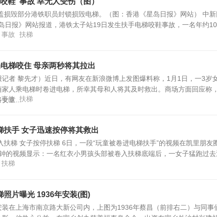
咬鞋”事故 幸无人受伤（图）
毁部分港铁职员封锁损毁电梯。（图：香港《星岛日报》网站） 中新
星岛日报》网站报道，港铁太子站19日发生扶手电梯咬鞋事故，一名年约1
事故
扶梯
场电梯咬住 母亲两秒将其拉出
记者 黎先才）近日，有网友在新浪微博上发图爆料称，1月1日，一3岁
随家人乘电梯时卷进电梯，所幸其母和人将其及时救出。商场方面回应称
事故
扶梯
童...
梯扶手 女子迅速按停将其救出
入扶梯 女子按停扶梯 6日，一段“玩童被卷进电梯扶手”的视频在凯里朋友
分钟的视频显示：一名红衣小男孩头部被卷入扶梯底端后，一女子猛跑过去
扶梯
片曝光 1936年安装(图)
装在上海市南京路大新公司内，上图为1936年蔡昌（前排右二）与同事