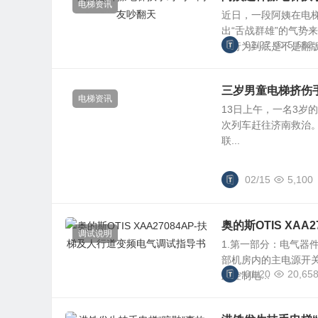
电梯资讯
近日，一段阿姨在电梯
出“舌战群雄”的气势
02/27
5,682
一行为到底是不是翻版的
三岁男童电梯挤伤手
电梯资讯
13日上午，一名3岁
次列车赶往济南救治
联...
02/15
5,100
奥的斯OTIS XA
调试说明
1.第一部分：电气器
部机房内的主电源开关
01/20
20,65
及控制电...