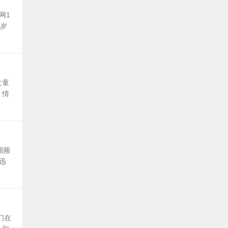
网1
0岁
女童
，情
圈频
迅
们在