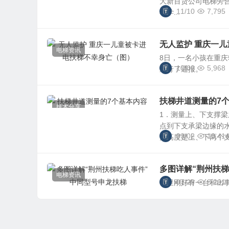
大新百货公司电梯旁
11/10
7,795
小学...
无人监护 重庆一
电梯资讯
8日，一名小孩在重
10/08
5,968
进行了通报。
扶梯井道测量的7
技术分享
1．测量上、下支撑
点到下支承梁边缘的
09/02
10,41
升高度是上、下两个支.
多图详解“荆州扶
电梯资讯
07/29
8,201
手里刚好有一台和出