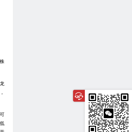
梯株
龙
，
可
低