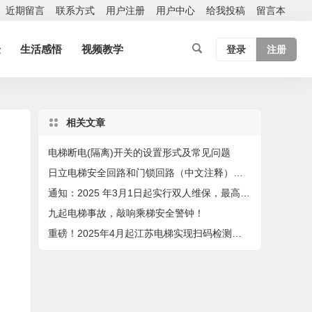
近期留言
联系方式
用户注册
用户中心
给我投稿
留言本
验
生活感悟
视频教学
登录
注册
相关文章
电梯断电(隔离)开关的设置形式及常见问题
日立电梯安全回路和门锁回路（中文注释）型号：HCA
通知：2025 年3月1日起实行双人维保，最高保养60台，4月1日起扫码保养
九起电梯事故，敲响乘梯安全警钟！
重磅！2025年4月起江苏电梯实现扫码检测，检验员在2个设区市检测或者月超80台将成重点关照对象