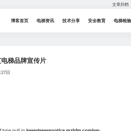
文章归档
博客首页
电梯资讯
技术分享
安全教育
电梯检
芝电梯品牌宣传片
月27日
f type null in
/www/wwwroot/ce.mzhfm.com/wp-