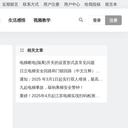
近期留言
联系方式
用户注册
用户中心
给我投稿
留言本
验
生活感悟
视频教学
登录
注册
相关文章
电梯断电(隔离)开关的设置形式及常见问题
日立电梯安全回路和门锁回路（中文注释）型号：HCA
通知：2025 年3月1日起实行双人维保，最高保养60台，4月1日起扫码保养
九起电梯事故，敲响乘梯安全警钟！
重磅！2025年4月起江苏电梯实现扫码检测，检验员在2个设区市检测或者月超80台将成重点关照对象