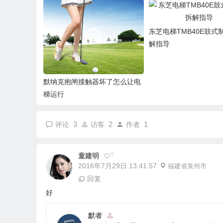
东芝电梯TMB40E鼓式
解指导
默纳克抱闸接触器坏了怎么让电
梯运行
3
2
1
评论
访客
作者
0
童建明
2016年7月29日 13:41:57
福建省泉州市
回复
好
默者