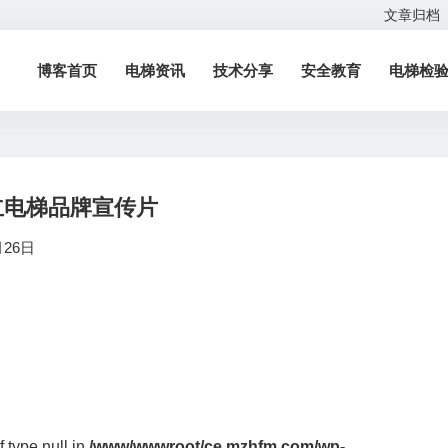
文章归档
博客首页
电梯资讯
技术分享
安全教育
电梯检
立电梯品牌宣传片
月26日
f type null in
/www/wwwroot/ce.mzhfm.com/wp-