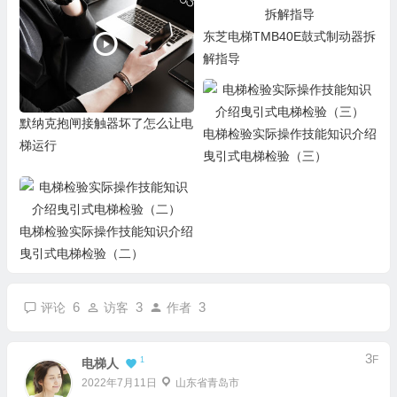
东芝电梯TMB40E鼓式制动器拆
解指导
默纳克抱闸接触器坏了怎么让电
电梯检验实际操作技能知识介绍
梯运行
曳引式电梯检验（三）
电梯检验实际操作技能知识介绍
曳引式电梯检验（二）
6
3
3
评论
访客
作者
3
F
1
电梯人
2022年7月11日
山东省青岛市