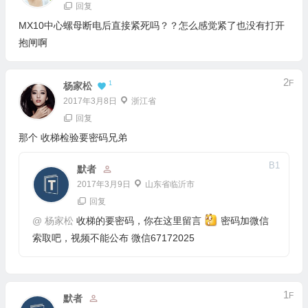
回复
MX10中心螺母断电后直接紧死吗？？怎么感觉紧了也没有打开
抱闸啊
2
F
1
杨家松
2017年3月8日
浙江省
回复
那个 收梯检验要密码兄弟
B
1
默者
2017年3月9日
山东省临沂市
回复
@
杨家松
收梯的要密码，你在这里留言
密码加微信
索取吧，视频不能公布 微信67172025
1
F
默者