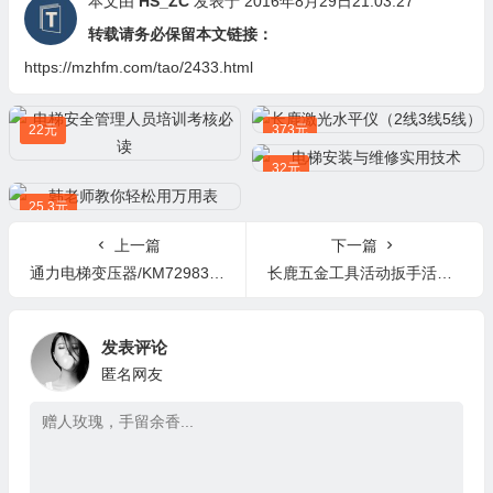
本文由
HS_ZC
发表于 2016年8月29日21:03:27
转载请务必保留本文链接：
https://mzhfm.com/tao/2433.html
22元
373元
32元
25.3元
上一篇
下一篇
通力电梯变压器/KM729838G01/BE1000-8582/小机房/控制柜/1000VA
长鹿五金工具活动扳手活口扳手活扳手6寸8寸10寸15寸
发表评论
匿名网友