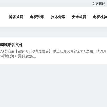
文章归档
博客首页
电梯资讯
技术分享
安全教育
电梯检
1调试培训文件
较费流量【图多 可以收藏慢慢看】 以上信息仅供交流学习之用，请勿用
8
巨人通力
调试
默者：67172025...