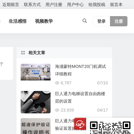
近期留言
联系方式
用户注册
用户中心
给我投稿
留言本
验
生活感悟
视频教学
登录
注册
相关文章
于
海浦蒙特MONT20门机调试
详细教程
6,787
07/10
巨人通力电梯设置自由跑楼
层的设置
23,939
04/17
巨人通力电梯上行超速保护
验证装置操作说明