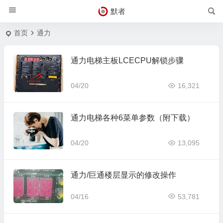
默者
首页
通力
通力电梯主板LCECPU解锁步骤
04/20
16,321
通力电梯各种6菜单参数（附下载）
04/20
13,095
通力/巨通楼层显示的修改操作
04/16
53,781