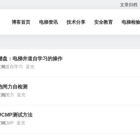
文章归档
博客首页
电梯资讯
技术分享
安全教育
电梯检
键盘：电梯井道自学习的操作
井道自学习
蓝光
...
抱闸力自检测
抱闸力
蓝光
...
CMP测试方法
UCMP
蓝光
...