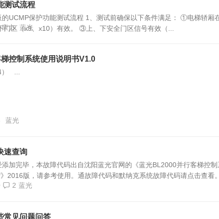
能测试流程
的UCMP保护功能测试流程 1、测试前确保以下条件满足： ①电梯轿厢
康力
蓝光
门区（x9、x10）有效。 ③上、下安全门区信号有效（...
客梯控制系统使用说明书V1.0
 ...
3
蓝光
快速查询
添加完毕，本故障代码出自沈阳蓝光官网的《蓝光BL2000并行客梯控制
pdf》2016版，请参考使用。通故障代码和默纳克系统故障代码请点击查看
0
2
蓝光
些常见问题问答