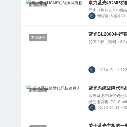
康力蓝光UCMP功
调试说明
同步电机带安全电路板
05/06
4,680
区平层位置。 ②上、下
蓝光BL2000并行
调试说明
提供下载（密码：8j04）
12/14
11,12
蓝光系统故障代码
故障代码
蓝光系统故障代码已经
统使用说明书V1.0.
12/13
34,54
不会...
关于蓝光主板的一