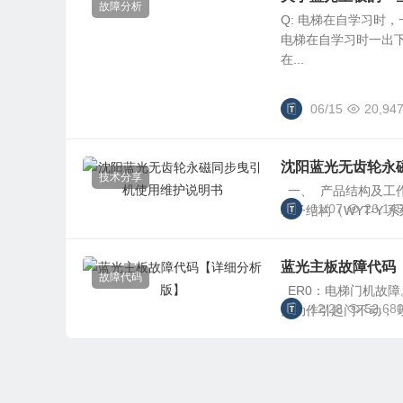
故障分析
Q: 电梯在自学习时，
电梯在自学习时一出
在...
06/15
20,94
沈阳蓝光无齿轮永
技术分享
一、 产品结构及工
01/07
26,14
转子结构（WYT-Y 
蓝光主板故障代码
故障代码
ER0：电梯门机故障
12/28
52,68
关动作引起门不动； 现