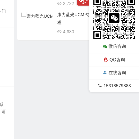
2,722
06/26
在门
康力蓝光UCMP功能测试流
程
4,680
05/06
微信咨询
QQ咨询
在线咨询
15318579883
系
。请