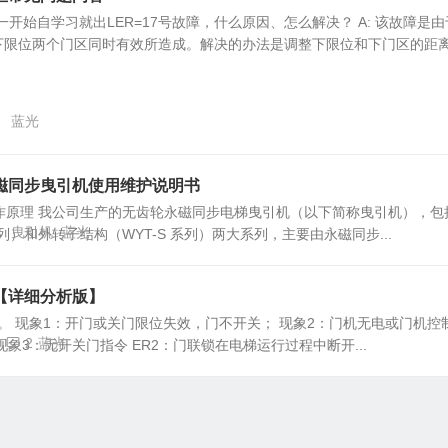
一开始自学习就出LER=17号故障，什么原因、怎么解决？ A: 该故障是由
下限位两个门区同时有效所造成。解决的办法是调整下限位和下门区的距
7
蓝光
磁同步曳引机使用维护说明书
作原理 我公司生产的无齿轮永磁同步电梯曳引机（以下简称曳引机），包
5
曳引机
蓝光
系列）和外转子结构（WYT-S 系列）两大系列，主要由永磁同步...
【详细分析版】
。 现象1：开门或关门限位失效，门不开关； 现象2：门机无电或门机控
0
2
蓝光
象3：无开关门指令 ER2：门联锁在电梯运行过程中断开...