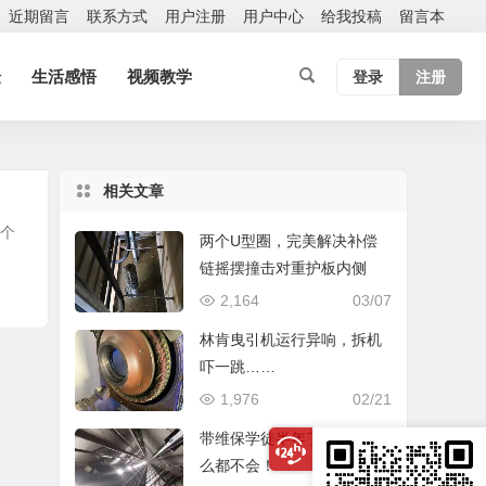
近期留言
联系方式
用户注册
用户中心
给我投稿
留言本
验
生活感悟
视频教学
登录
注册
相关文章
四个
两个U型圈，完美解决补偿
链摇摆撞击对重护板内侧
2,164
03/07
林肯曳引机运行异响，拆机
吓一跳……
1,976
02/21
带维保学徒半年了，还是什
么都不会！