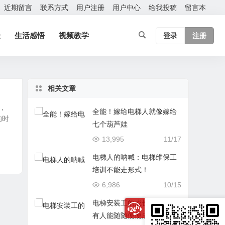
近期留言
联系方式
用户注册
用户中心
给我投稿
留言本
验
生活感悟
视频教学
登录
注册
相关文章
，
全能！嫁给电梯人就像嫁给
的时
七个葫芦娃
13,995
11/17
电梯人的呐喊：电梯维保工
培训不能走形式！
6,986
10/15
电梯安装工的成长之路：没
有人能随随便便成功！