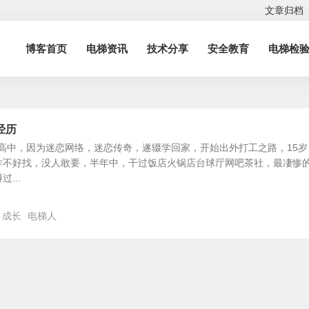
文章归档
博客首页
电梯资讯
技术分享
安全教育
电梯检
经历
我念高中，因为迷恋网络，迷恋传奇，遂辍学回家，开始出外打工之路，15岁
作不好找，没人敢要，半年中，干过饭店火锅店台球厅网吧茶社，最凄惨
...
成长
电梯人